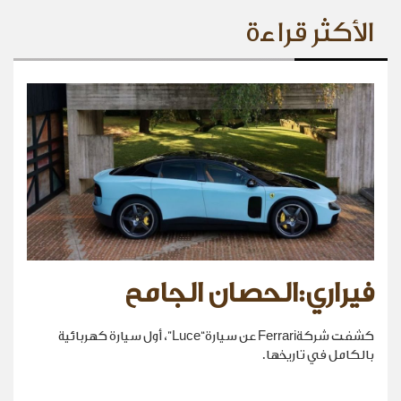
الأكثر قراءة
فيراري:الحصان الجامح
كشفت شركةFerrari عن سيارة“Luce”، أول سيارة كهربائية
بالكامل في تاريخها.