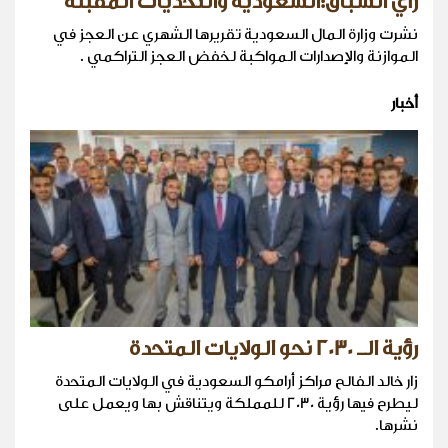
رأي السبّاق:السعودية والتحديات المقبلة
نشرت وزارة المال السعودية تقريرها الشهري عن العجز في
الموازنة والإصدارات المواكبة لخفض العجز التراكمي .
أخبار
رؤية الـ 2030 نحو الولايات المتحدة
زار خالد الفالح مراكز أرامكو السعودية في الولايات المتحدة
ليطرح فيها رؤية 2030 للمملكة ويتناقش بها ويعمل على
نشرها.