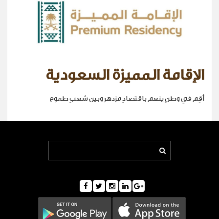
الإقامة المميزة السعودية
أقِم في وطنٍ ينعم باقتصادٍ مزدهر وبين شعبٍ طموح