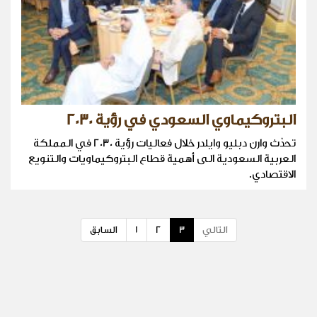
البتروكيماوي السعودي في رؤية 2030
تحدّث وارن دبليو وايلدر خلال فعاليات رؤية 2030 في المملكة
العربية السعودية الى أهمية قطاع البتروكيماويات والتنويع
الاقتصادي.
التالي
3
2
1
السابق