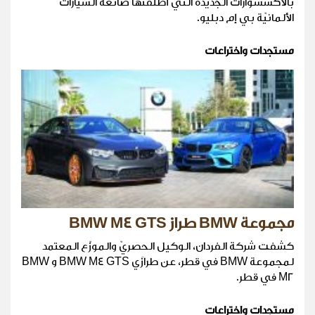
بالأكسسوارات الجديدة الّتي أطلقتها صانعة السّيّارات
الألمانيّة بي إم دبليو.
مستجدات واختراعات
مجموعة BMW طراز BMW M4 GTS
كشفت شركة الفردان، الوكيل الحصريّ والموزّع المعتمد
لمجموعة BMW في قطر، عن طرازَي BMW M4 GTS و BMW
M2 في قطر.
مستجدات واختراعات