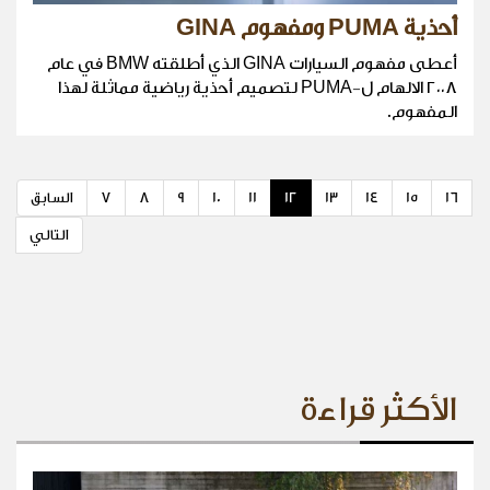
أحذية PUMA ومفهوم GINA
أعطى مفهوم السيارات GINA الذي أطلقته BMW في عام
٢٠٠٨ الالهام ل-PUMA لتصميم أحذية رياضية مماثلة لهذا
المفهوم.
16
15
14
13
12
11
10
9
8
7
السابق
التالي
الأكثر قراءة