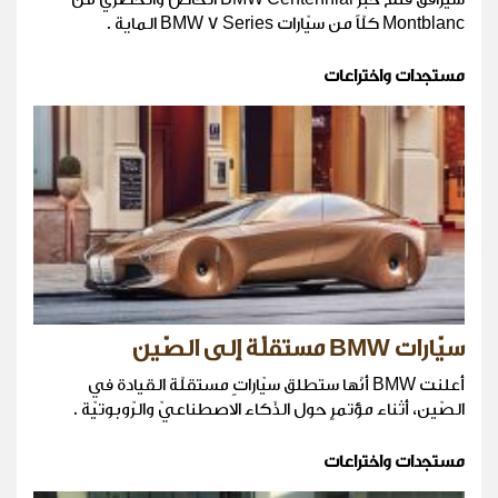
Montblanc كلّاً من سيّارات BMW 7 Series الماية .
مستجدات واختراعات
سيّارات BMW مستقلّة إلى الصّين
أعلنت BMW أنّها ستطلق سيّاراتٍ مستقلّة القيادة في
الصّين، أثناء مؤتمرٍ حول الذّكاء الاصطناعيّ والرّوبوتيّة .
مستجدات واختراعات