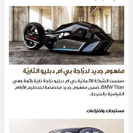
مفهوم جديد لدرّاجة بي ام دبليو النّاريّة
صمّمت الشّركة الألمانيّة بي ام دبليو درّاجة ناريّة رائعة وهي
BMW Titan، ضمن مفهوم جديد مخصّصة لتحطيم الأرقام
القياسيّة بالسّرعة.
مستجدات واختراعات