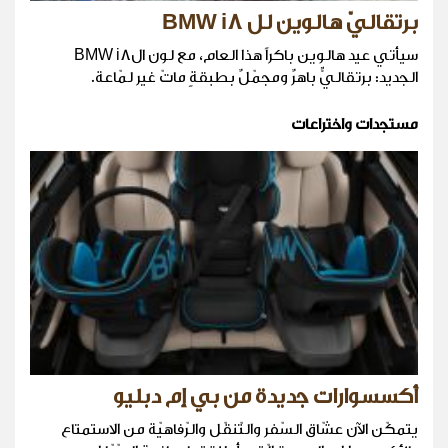
برتقاليّ هالوين لل BMW i8
سيأتي عيد هالوين باكراً هذا العام، مع لون الBMW i8
الجديد: برتقاليٌّ باهرٌ ومجمّلٌ بطبقةٍ ماتّ غير لمّاعة.
مستجدات واختراعات
أكسسوارات جديدة من بي إم دبليو
يتمكّن الآن عشّاق السّفر والتّنقّل والرّفاهيّة من الاستمتاع