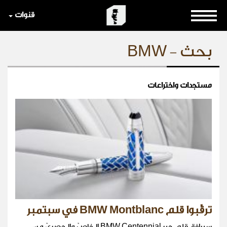
قنوات
بحث - BMW
مستجدات واختراعات
ترقّبوا قلم BMW Montblanc في سبتمبر
سيرافق قلم حبر BMW Centennial الخاصّ والحصريّ من