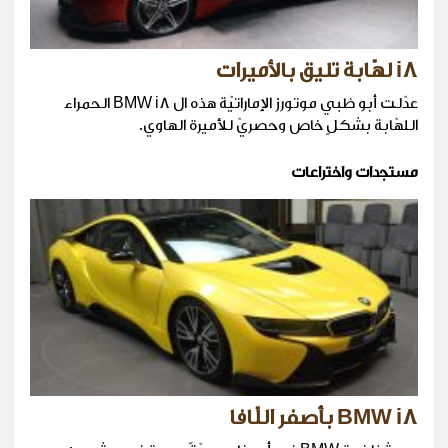
i8 لهّابة تليق بالأميرات
عدّلت أبو ظبي موتورز الإماراتيّة هذه ال BMW i8 الحمراء
اللهّابة بشكلٍ خاص وحصريّ للأميرة الهاوي.
مستجدات واختراعات
BMW i8 بأصفر اللّافا