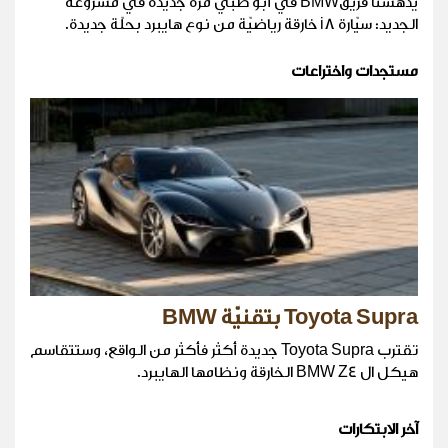
يدهشنا فريقBMW في أبو ظبي مرّةً جديدة في مشروعه
الجديد: سيّارة i8 خارقة رياضيّة من نوع هايبرد بحلّة جديدة.
مستجدات واختراعات
Toyota Supra بتقنيّة BMW
تقترب Toyota Supra جديدة أكثر فأكثر من الواقع، وستتقاسم
هيكل ال BMW Z4 الخارقة ونظامها الهايبرد.
آخر الابتكارات