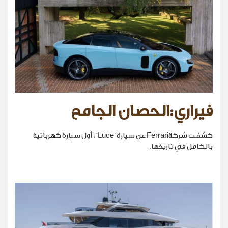
فيراري:الحصان الجامح
كشفت شركةFerrari عن سيارة“Luce”، أول سيارة كهربائية
بالكامل في تاريخها.