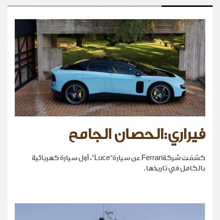
فيراري:الحصان الجامح
كشفت شركةFerrari عن سيارة“Luce”، أول سيارة كهربائية
بالكامل في تاريخها.