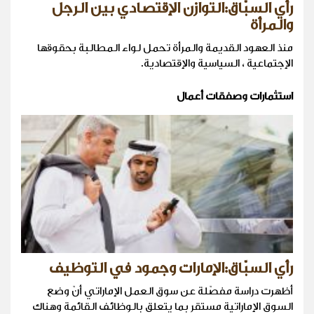
رأي السبّاق:التوازن الإقتصادي بين الرجل
والمرأة
منذ العهود القديمة والمرأة تحمل لواء المطالبة بحقوقها
الإجتماعية ، السياسية والإقتصادية.
استثمارات وصفقات أعمال
رأي السبّاق:الإمارات وجمود في التوظيف
أظهرت دراسة مفصّلة عن سوق العمل الإماراتي أنّ وضع
السوق الإماراتية مستقر بما يتعلق بالوظائف القائمة وهناك