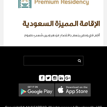
الإقامة المميزة السعودية
أقِم في وطنٍ ينعم باقتصادٍ مزدهر وبين شعبٍ طموح