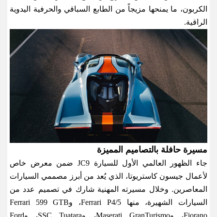
الكربون، ما يمنحها مزيجاً من الطابع السباقي والحرفية اليدوية
الراقية
.
مسيرة حافلة بالتصاميم المميزة
جاء الظهور العالمي الأول للسيارة
JC9
ضمن معرض خاص
لأعمال جيسون كاستريوتا، الذي يُعد من أبرز مصممي السيارات
المعاصرين. وخلال مسيرته المهنية شارك في تصميم عدد من
السيارات الشهيرة، منها
Ferrari P4/5
، و
Ferrari 599 GTB
Fiorano
، و
Maserati GranTurismo
، و
SSC Tuatara
، و
Ford