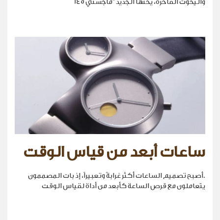
واليخوت الفاخرة، يختها الجديد "ماجستي 145
ساعات أبعد من قياس الوقت
.أصبح تصميم الساعات أكثر غرابةً وتعبيراً، إذ بات المصممون
يتعاملون مع قرص الساعة كأبعد من أداة لقياس الوقت