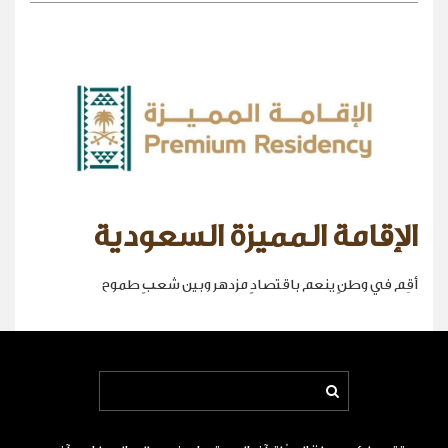
الإقامة المميزة السعودية
أقِم في وطنٍ ينعم باقتصادٍ مزدهر وبين شعبٍ طموح