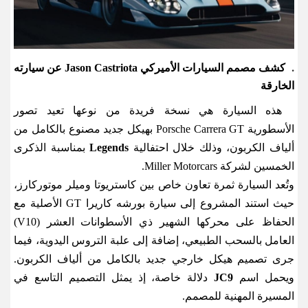
كشف مصمم السيارات الأميركي
Jason Castriota
عن سيارته
.
الخارقة
هذه السيارة هي نسخة فريدة من نوعها تعيد تصور
الأسطورية
Porsche Carrera GT
بهيكل جديد مصنوع بالكامل من
ألياف الكربون، وذلك خلال احتفالية
Legends
بمناسبة الذكرى
الخمسين لشركة
Miller Motorcars.
وتُعد السيارة ثمرة تعاون خاص بين كاستريوتا وميلر موتوركارز،
حيث استند المشروع إلى سيارة بورشه كاريرا
GT
الأصلية مع
الحفاظ على محركها الشهير ذي الأسطوانات العشر
(V10)
العامل بالسحب الطبيعي، إضافة إلى علبة التروس اليدوية، فيما
جرى تصميم هيكل خارجي جديد بالكامل من ألياف الكربون.
ويحمل اسم
JC9
دلالة خاصة، إذ يمثل التصميم التاسع في
المسيرة المهنية للمصمم
.