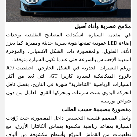
ملامح عصرية وأداء أصيل
في مقدمة السيارة، استُبدلت المصابيح التقليدية بوحدات
إضاءة
LED
عمودية تمنحها هوية بصرية حديثة ومميزة. كما يعزز
الأنف الطويل، والمقصورة ذات الشكل الانسيابي، والمؤخرة
المدببة الإحساس بالسرعة حتى عندما تكون السيارة متوقفة
.
ورغم التغييرات الجذرية في الشكل الخارجي، احتفظت
JC9
بالروح الميكانيكية لسيارة كاريرا
GT
، التي تُعد من أكثر
السيارات الرياضية "التناظرية" شهرة في التاريخ، بفضل ناقل
الحركة اليدوي بست سرعات ومحركها القوي العامل من دون
شواحن توربينية
.
مقصورة مصممة حسب الطلب
واصل المصمم فلسفة التخصيص داخل المقصورة، حيث زُوّدت
السيارة بمقاعد رياضية مكسوة بقماش ألكانتارا الأزرق، مع
تطعيمات من القماش المربّع وأسطح مكشوفة من ألياف