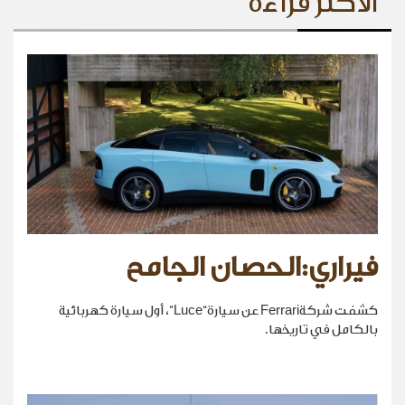
الأكثر قراءة
فيراري:الحصان الجامح
كشفت شركةFerrari عن سيارة“Luce”، أول سيارة كهربائية
بالكامل في تاريخها.