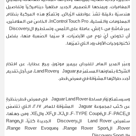
المغامرات. ويمنحها التصميم الجديد مظهراً ديناميكيّاً وتفاصيل
هندسيّة دقيقة تشدّ عواطف الزّبائن. وتتمتّع هذه المركبة بنظام
المعلومات والتسلية،
InControl Touch Pro
، الخاصّ من العلامتين،
عبر شاشةٍ من 10 إنش، عاملة على اللّمس. وتستطيع ال
Discovery
أن تخوض أيّ نوعٍ من الأرضيّات، لا سيّما الصّعبة منها، بفضل
تكنولوجيات الأوف رود التي تميّزها.
وعبّر المدير العام للفردان بريمير موتورز، ربيع عطايا، عن افتخار
الشّركة بتعاونها المستمرّ مع
Jaguar
و
Land Rover
، من أجل تقديم
أجدد طرائزها المشوّقة في معرض قطر.
وسيستمتع زوّار مساحة
Jaguar Land Rover
في معرض قطر بنظرةٍ
عن كثب لمجموعة
Jaguar
المشوّقة للعام 2017، التي تتضمّن
ال
F-PACE
، ال
F-TYPE Coupé
، ال
XJ
، ال
XF
، وال
XE
. ومن جهتها،
ستعرض
Land Rover
ال
Discovery
الجديدة كليّاً، ال
Range
Rover
، ال
Range Rover Sport
، و
Range Rover Evoque
،
وال
Discovery Sport
.