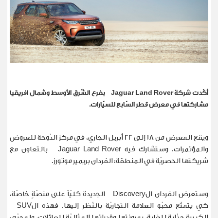
أكّدت شركة
Jaguar Land Rover
بفرع الشّرق الأوسط وشمال افريقيا
مشاركتها في معرض قطر السّابع للسيّارات.
ويقع المعرض من 18 إلى 22 أبريل الجاري، في مركز الدّوحة للعروض
والمؤتمرات. وستشارك فيه
Jaguar Land Rover
بالتعاون مع
شريكتها الحصريّة في المنطقة: الفردان بريمير موتورز.
وستعرض الفردان ال
Discovery
الجديدة كليّاً على منصّةٍ خاصّة،
كي يتمتّع محبّو العلامة التجاريّة بالنّظر إليها. فهذه ال
SUV
الكبيرة جذّابة للغاية، بمرونتها وقدراتها المثاليّة للعائلات، ولمحبّي