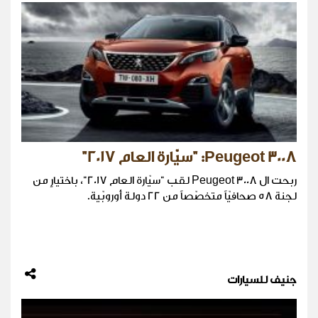
Peugeot 3008: "سيّارة العام 2017"
ربحت ال Peugeot 3008 لقب "سيّارة العام 2017"، باختيارٍ من
لجنة 58 صحافيّاً متخصّصاً من 22 دولة أوروبّية.
جنيف للسيارات