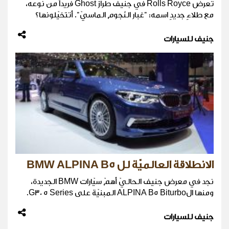
تعرض Rolls Royce في جنيف طراز Ghost فريداً من نوعه،
مع طلاءٍ جديدٍ اسمه: "غبار النّجوم الماسيّ". أتتخيّلونها؟
جنيف للسيارات
الانطلاقة العالميّة لل BMW ALPINA B5
نجد في معرض جنيف الحاليّ أهمّ سيّارات BMW الجديدة،
ومنها الALPINA B5 Biturbo المبنيّة على G30 5 Series.
جنيف للسيارات