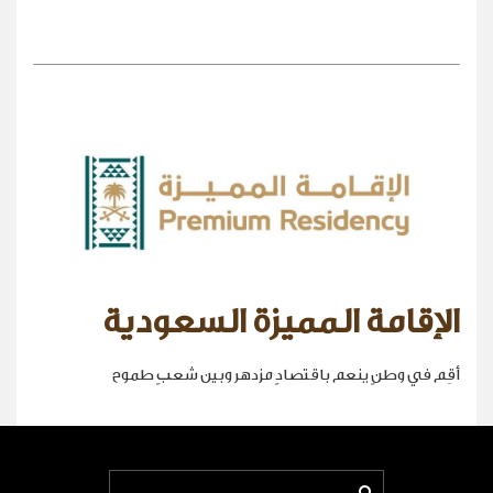
الإقامة المميزة السعودية
أقِم في وطنٍ ينعم باقتصادٍ مزدهر وبين شعبٍ طموح