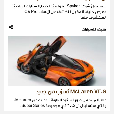
ستستغلّ شركة Spyker الهولنديّة لصنع السيّارات الرياضيّة
معرض جنيف المقبل لتكشف عن الC8 Preliator
المكشوفة منها.
جنيف للسيارات
McLaren 720S تُسرّب من جديد
ظهر المزيد من صور السيّارة الخارقة الجديدة من McLaren،
والتي ستستبدل ال650S في مجموعة Super Series.