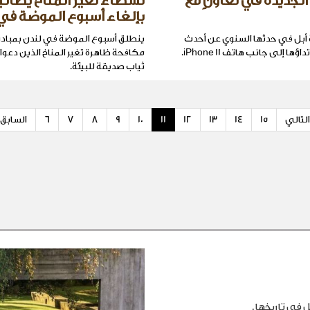
الجديدة في تعاونٍ مع
نشطاء تغير المناخ يطالب
بإلغاء أسبوع الموضة في
ل في حدثها السنوي عن أحدث
ينطلق أسبوع الموضة في لندن بمباد
ا إلى جانب هاتف iPhone 11.
مكافحة ظاهرة تغير المناخ الذين دعوا
ثياب صديقة للبيئة.
التالي
15
14
13
12
11
10
9
8
7
6
السابق