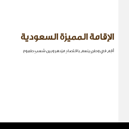
الإقامة المميزة السعودية
أقِم في وطنٍ ينعم باقتصادٍ مزدهر وبين شعبٍ طموح