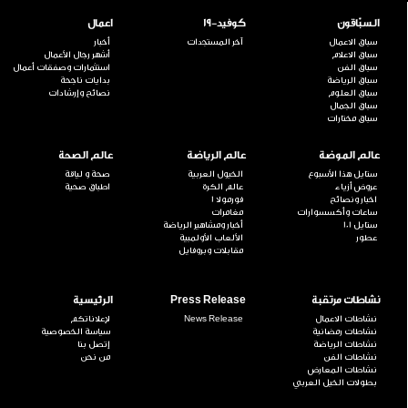
السبّاقون
كوفيد-19
اعمال
سباق الاعمال
آخر المستجدات
أخبار
سباق الاعلام
أشهر رجال الأعمال
سباق الفن
استثمارات وصفقات أعمال
سباق الرياضة
بدايات ناجحة
سباق العلوم
نصائح وإرشادات
سباق الجمال
سباق مختارات
عالم الموضة
عالم الرياضة
عالم الصحة
ستايل هذا الأسبوع
الخيول العربية
صحة و لياقة
عروض أزياء
عالم الكرة
اطباق صحية
اخبار ونصائح
فورمولا 1
ساعات وأكسسوارات
مغامرات
ستايل 101
أخبار ومشاهير الرياضة
عطور
الألعاب الأولمبية
مقابلات وبروفايل
نشاطات مرتقبة
Press Release
الرئيسية
نشاطات الاعمال
News Release
لإعلاناتكم
نشاطات رمضانية
سياسة الخصوصية
نشاطات الرياضة
إتصل بنا
نشاطات الفن
من نحن
نشاطات المعارض
بطولات الخيل العربي