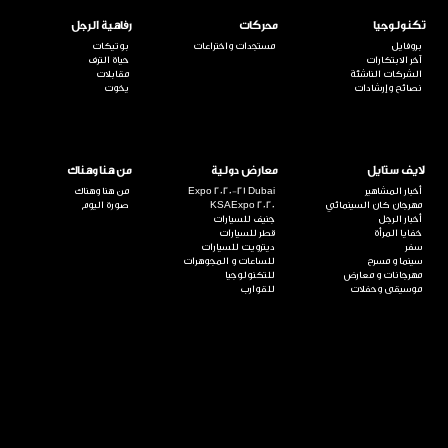
تكنولوجيا
محركات
رفاهية الرجل
بروفايل
مستجدات واختراعات
بوتيكات
آخر الابتكارات
حياة الترف
الشركات الناشئة
مقابلات
نصائح وإرشادات
يخوت
لايف ستايل
معارض دولية
من هنا وهناك
أخبار المشاهير
Expo 2020-21 Dubai
من هنا وهناك
مهرجان كان السينمائي
KSAExpo 2020
صورة اليوم
أخبار الرجل
جنيف للسيارات
خفايا المرأة
قطر للسيارات
سفر
ديترويت للسيارات
سينما و مسرح
للساعات و المجوهرات
مهرجانات و معارض
للتكنولوجيا
موسيقى وحفلات
للقوارب