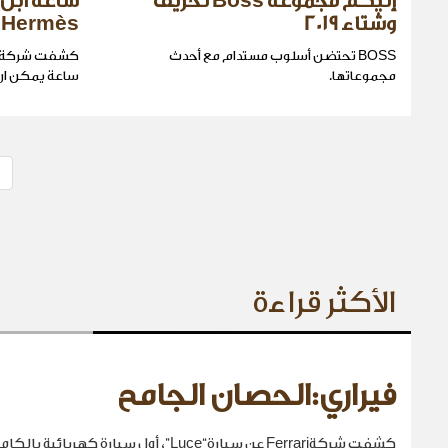
إليكم مجموعة Boss لخريف
ساعة أبل 
وشتاء 2019
Hermès
BOSS تحتضن أسلوب مستدام مع أحدث
كشفت شركة أب
مجموعاتها.
ساعة يمكن ارتداؤه
الأكثر قراءة
فيراري:الحصان الجامح
كشفت شركةFerrari عن سيارة“Luce”، أول سيارة كهربائية بالكامل في تاريخها.