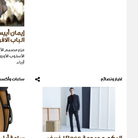
إيمان أيي
الباب الا
مزج مصمم الأز
الأسلوب الأور
أزياء.
اخبار ونصائح
ساعات وأكسس