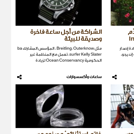
Pol تُقدّم
الشراكة من أجل ساعة فاخرة
وصديقة للبيئة
دة إصدار
مثل Breitling، Outerknow ، المؤسس المشارك ba
إنديجو.
surfer Kelly Slater، تعمل مع المنظمة غير
الحكومية Ocean Conservancy لزيادة
ساعات وأكسسوارات