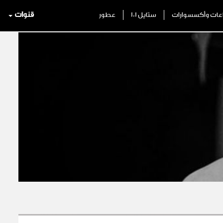
قنوات
ات وأكسسوارات
ستايل 101
عطور