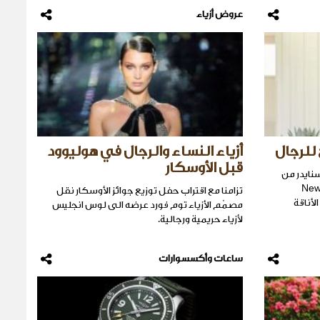
عروض أزياء
 للرجال
أزياء النساء والرجال في هوليوود
قبل الأوسكار
نايدر من
اق إعلانات رائعة مع أمثالTimex وNew
تزامنا مع اقتراب حفل توزيع جوائز الأوسكار نقل
مصمّم الأزياء توم فورد عرضه الى لوس انجليس
لأزياء حريمية ورجالية.
ساعات وأكسسوارات