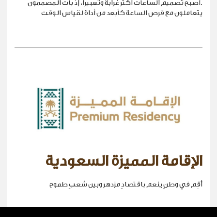
.أصبح تصميم الساعات أكثر غرابةً وتعبيراً، إذ بات المصممون
يتعاملون مع قرص الساعة كأبعد من أداة لقياس الوقت
الإقامة المميزة السعودية
أقِم في وطنٍ ينعم باقتصادٍ مزدهر وبين شعبٍ طموح