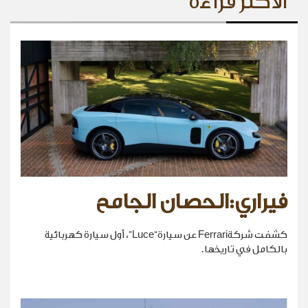
الأكثر قراءة
فيراري:الحصان الجامح
كشفت شركةFerrari عن سيارة“Luce”، أول سيارة كهربائية
بالكامل في تاريخها.