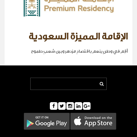
الإقامة المميزة السعودية
أقِم في وطنٍ ينعم باقتصادٍ مزدهر وبين شعبٍ طموح