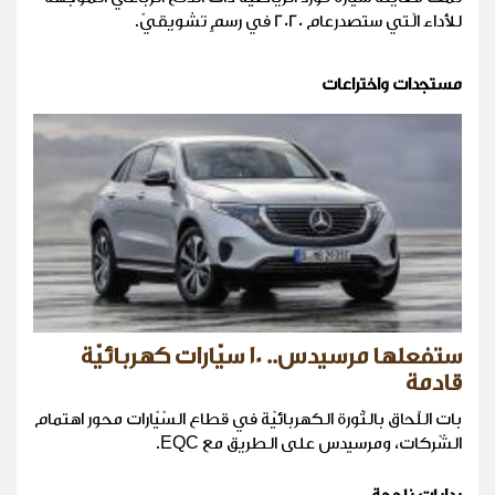
للأداء الّتي ستصدرعام 2020 في رسمٍ تشويقيّ.
مستجدات واختراعات
ستفعلها مرسيدس.. 10 سيّارات كهربائيّة
قادمة
بات اللّحاق بالثّورة الكهربائيّة في قطاع السّيّارات محور اهتمام
الشّركات، ومرسيدس على الطريق مع EQC.