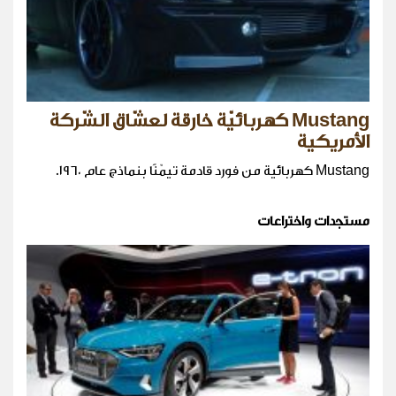
Mustang كهربائيّة خارقة لعشّاق الشّركة
الأمريكية
Mustang كهربائية من فورد قادمة تيمّنًا بنماذج عام ١٩٦٠.
مستجدات واختراعات