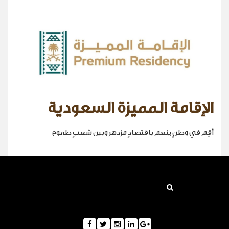
الإقامة المميزة السعودية
أقِم في وطنٍ ينعم باقتصادٍ مزدهر وبين شعبٍ طموح