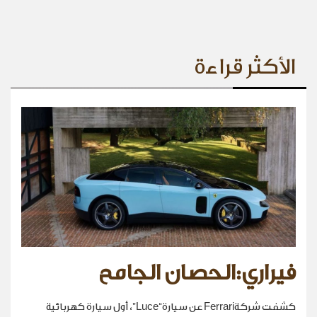
الأكثر قراءة
فيراري:الحصان الجامح
كشفت شركةFerrari عن سيارة“Luce”، أول سيارة كهربائية