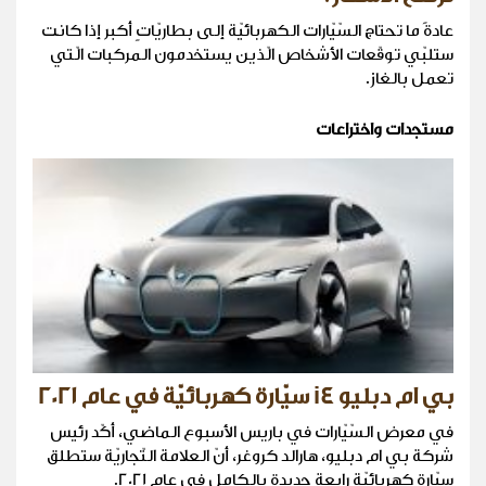
عادةً ما تحتاج السّيّارات الكهربائيّة إلى بطاريّاتٍ أكبر إذا كانت
ستلبّي توقّعات الأشخاص الّذين يستخدمون المركبات الّتي
تعمل بالغاز.
مستجدات واختراعات
بي ام دبليو i4 سيّارة كهربائيّة في عام 2021
في معرض السّيّارات في باريس الأسبوع الماضي، أكّد رئيس
شركة بي ام دبليو، هارالد كروغر، أنّ العلامة التّجاريّة ستطلق
سيّارة كهربائيّة رابعة جديدة بالكامل في عام 2021.