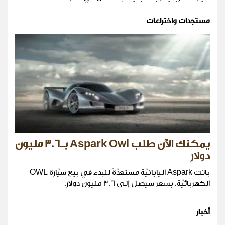
مستجدات واختراعات
يمكنك الآن طلب Aspark Owl بـ3.6 مليون
دولار
باتت Aspark اليابانيّة مستعدّةً للبدء في بيع سيّارة OWL
الكهربائيّة. بسعر سيصل إلى 3.6 مليون دولار.
أخبار