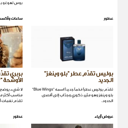
بوس لهوغو ب
عطور
ساعات وأكسس
بوليس تقدّم عطر "بلو وينغز"
بربري تقدّ
الجديد
الأوشحة "Scarf Bar"
تقدّم بوليس عطراً فخماً جديداً اسمه "Blue Wings"
لا شيء يوضح 
بلو وينغز وهو مثير، ذكوري وجذّاب إلى أقصى
مناسب أكثر من 
الحدود.
تقدّم نغمات أن
عروض أزياء
عطور