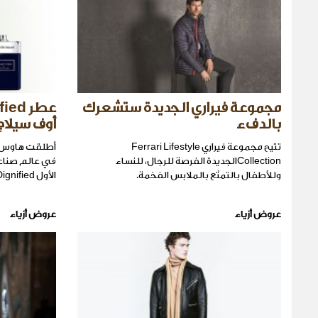
مجموعة فيراري الجديدة ستشعرك
بالدفء
أوف سيلاج
تتيح مجموعة فيراري Ferrari Lifestyle
أطلقت هاوس أوف
Collectionالجديدة الفرصة للرجال، للنساء
في عالم صناعة
وللأطفال بالتمتّع بالملابس الفخمة.
الأول Dignified.
عروض أزياء
عروض أزياء