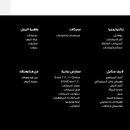
تكنولوجيا
محركات
رفاهية الرجل
بروفايل
مستجدات واختراعات
بوتيكات
آخر الابتكارات
حياة الترف
الشركات الناشئة
مقابلات
نصائح وإرشادات
يخوت
لايف ستايل
معارض دولية
من هنا وهناك
أخبار المشاهير
Expo 2020-21 Dubai
من هنا وهناك
مهرجان كان السينمائي
KSAExpo 2020
صورة اليوم
أخبار الرجل
جنيف للسيارات
خفايا المرأة
قطر للسيارات
سفر
ديترويت للسيارات
سينما و مسرح
للساعات و المجوهرات
مهرجانات و معارض
للتكنولوجيا
موسيقى وحفلات
للقوارب