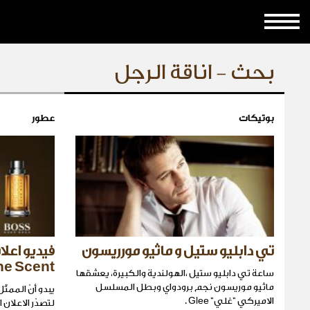
بحث - اناقة الرجل
بوتيكات
عطور
تي دابليو ستيل و ماثيو مورريسون
he Scent
ساعة تي دابليو ستيل ،الهولندية والكبيرة، يعشقها
ماثيو موريسون نجم برودواي وبطل المسلسل
يبدو أنّ الممثّ
الاميركي "غلي" Glee .