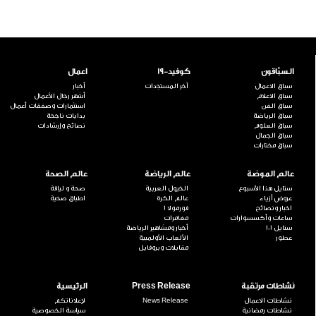
السبّاقون
كوفيد-19
اعمال
سباق الاعمال
آخر المستجدات
أخبار
سباق الاعلام
أشهر رجال الأعمال
سباق الفن
استثمارات وصفقات أعمال
سباق الرياضة
بدايات ناجحة
سباق العلوم
نصائح وإرشادات
سباق الجمال
سباق مختارات
عالم الموضة
عالم الرياضة
عالم الصحة
ستايل هذا الأسبوع
الخيول العربية
صحة و لياقة
عروض أزياء
عالم الكرة
اطباق صحية
اخبار ونصائح
فورمولا 1
ساعات وأكسسوارات
مغامرات
ستايل 101
أخبار ومشاهير الرياضة
عطور
الألعاب الأولمبية
مقابلات وبروفايل
نشاطات مرتقبة
Press Release
الرئيسية
نشاطات الاعمال
News Release
لإعلاناتكم
نشاطات رمضانية
سياسة الخصوصية