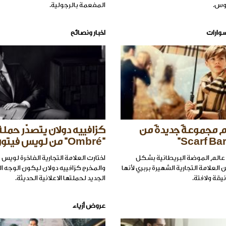
وس.
المفعمة بالرجولية.
وارات
اخبار ونصائح
م مجموعةً جديدةً من
كزافييه دولان يتصدّر حملة
"Ombré" من لويس فيتون
عالم الموضة البريطانية بشكل
اختارت العلامة التجارية الفاخرة لويس
العلامة التجارية الشهيرة بربري لأنها
والمخرج كزافييه دولان ليكون الوجه ا
يقة ولافتة.
الجديد لحملتها الاعلانية الحديثة.
عروض أزياء