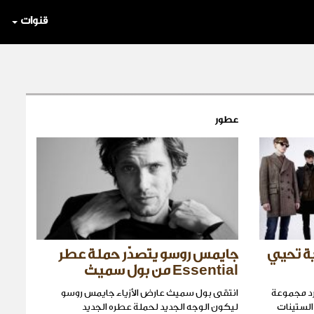
قنوات
عطور
ية تحيي
جايمس روسو يتصدّر حملة عطر
Essential من بول سميث
ورد مجموعة
انتقى بول سميث عارض الأزياء جايمس روسو
وام الستينات
ليكون الوجه الجديد لحملة عطره الجديد