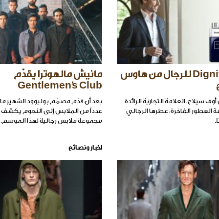
عطر Dignified للرجال من هاوس
مانيش مالهوترا يقدّم
Gentlemen's Club
 سيلاج، العلامة التجارية الرائدة
بعد أن قدّم مصمّم بوليوود الشهير ما
 العطور الفاخرة، عطرها الرجالي
عدداً من الملابس إلى النجوم يكشف 
مجموعة ملابس رجالية لهذا الموسم.
اخبار ونصائح