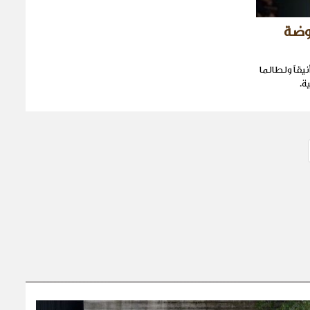
وضة
نيقاً ولطالما
ة.