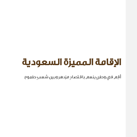
الإقامة المميزة السعودية
أقِم في وطنٍ ينعم باقتصادٍ مزدهر وبين شعبٍ طموح