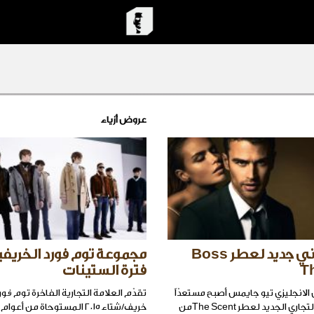
عروض أزياء
فيديو اعلاني جديد لعطر Boss
مجموعة توم فورد الخريف
T
فترة الستينات
ل الانجليزي تيو جايمس أصبح مستعدّاً
تقدّم العلامة التجارية الفاخرة توم ف
لتصدّر الاعلان التجاري الجديد لعطر The Scentمن
خريف/شتاء ٢٠١٥ المستوحاة من أع