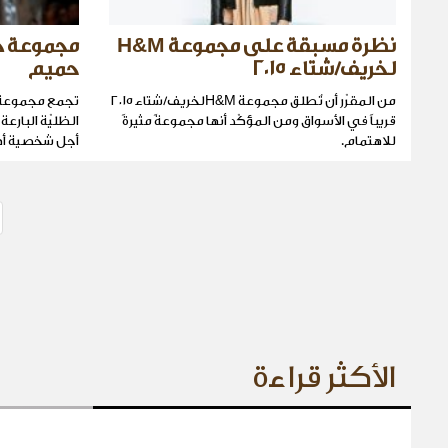
نظرة مسبقة على مجموعة H&M
مجموعة ج
لخريف/شتاء ٢٠١٥
حميم
من المقرّر أن تُطلق مجموعة H&Mلخريف/شتاء ٢٠١٥
قريباً في الأسواق ومن المؤكّد أنها مجموعةً مثيرةً
الظليّة البارع
للاهتمام.
أجل شخصية أكث
الأكثر قراءة