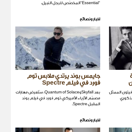
"Essential"المخصّص للرجل النبيل.
اخبار ونصائح
جايمس بوند يرتدي ملابس توم
فورد في فيلم Spectre
 فيتون الممثل
بعد SkyfallوQuantum of Solace، ستُعرض مهارات
لذكوري
مصمّم الأزياء الأميركي توم فورد في فيلم بوند
المقبل Spectre.
اخبار ونصائح