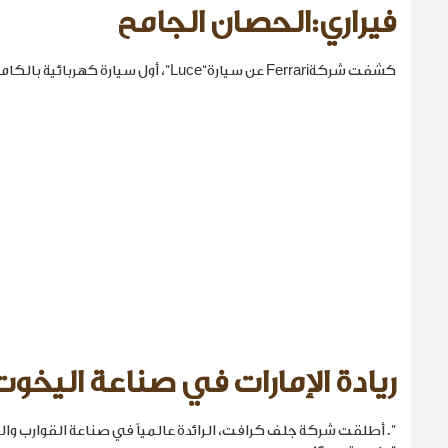
فيراري:الحصان الجامح
كشفت شركةFerrari عن سيارة“Luce”، أول سيارة كهربائية بالكامل في تاريخها.
ريادة الإمارات في صناعة اليخوت
". أطلقت شركة جلف كرافت، الرائدة عالمياً في صناعة القوارب والي