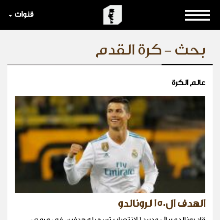
قنوات
بحث - كرة القدم
عالم الكرة
الهدف ال١٥٠ لرونالدو
قاد رونالدو ريال مدريد للانتصار بتسجيله هدفين في مرمى