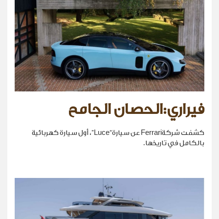
فيراري:الحصان الجامح
كشفت شركةFerrari عن سيارة“Luce”، أول سيارة كهربائية
بالكامل في تاريخها.