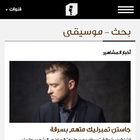
قنوات
بحث - موسيقى
أخبار المشاهير
جاستن تمبرليك متهم بسرقة
اشتكت شركة "سيرك دو سوليه" المغني الشهير جاستن