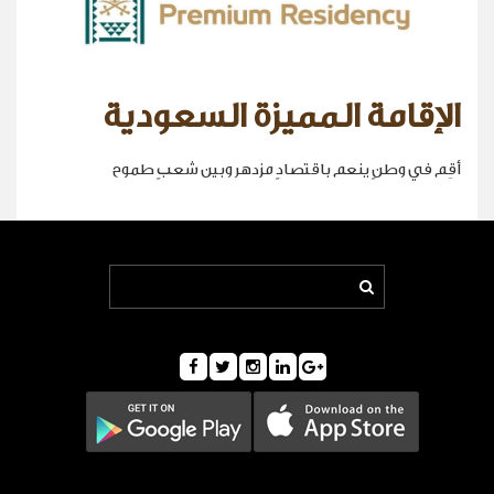
الإقامة المميزة السعودية
أقِم في وطنٍ ينعم باقتصادٍ مزدهر وبين شعبٍ طموح