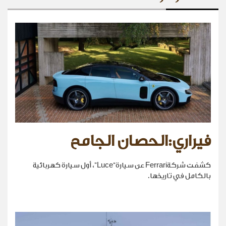
فيراري:الحصان الجامح
كشفت شركةFerrari عن سيارة“Luce”، أول سيارة كهربائية
بالكامل في تاريخها.