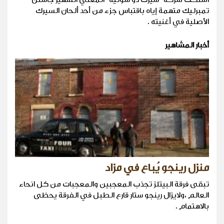
تمبرليك متهمة إياه باقتباس جزء من أحد ألحان السيرك
الأصلية في أغنيته .
أخبار المشاهير
منزل رينجو يُباع في مزاد
تبقى فرقة البيتلز تجذب المعجبين والمعجبات من كل انحاء
العالم ،ولايزال رينجو ستار قارع الطبل في الفرقة يحظى
بالاهتمام .