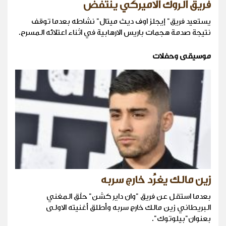
فريق الروك الاميركي ينتفض
يستعيد فريق" إيجلز اوف ديث ميتال" نشاطه بعدما توقف
نتيجة صدمة هجمات باريس الارهابية في اثناء اعتلائه المسرح.
موسيقى وحفلات
زين مالك يغرِّد خارج سربه
بعدما استقل عن فريق "وان داير كشن" حلّق المغني
البريطاني زين مالك خارج سربه وأطلق أغنيته الاولى
بعنوان"بيلوتوك".