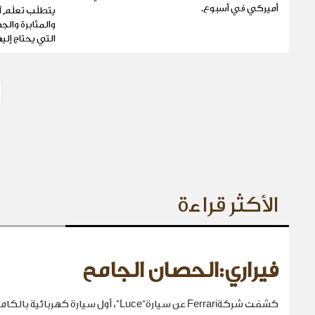
أميركي في أسبوع.
يتطلّب تعلّم آ
والمثابرة والج
التي يحتاج إليه
الأكثر قراءة
فيراري:الحصان الجامح
كشفت شركةFerrari عن سيارة“Luce”، أول سيارة كهربائية بالكامل في تاريخها.