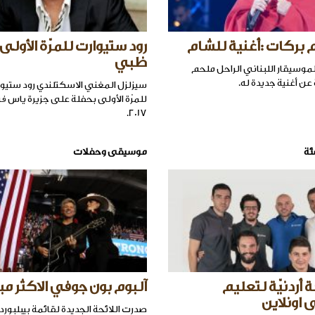
م بركات :أغنية للشام
رود ستيوارت للمرّة الأولى
ظبي
موسيقار اللبناني الراحل ملحم
ن أغنية جديدة له.
سيزلزل المغني الاسكتلندي رود ستيو
2017.
ئة
موسيقى وحفلات
 أردنيّة لتعليم
آلبوم بون جوفي الاكثر مب
اونلاين