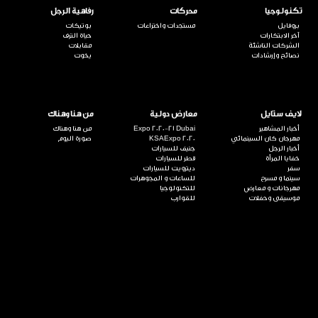
تكنولوجيا
محركات
رفاهية الرجل
بروفايل
مستجدات واختراعات
بوتيكات
آخر الابتكارات
حياة الترف
الشركات الناشئة
مقابلات
نصائح وإرشادات
يخوت
لايف ستايل
معارض دولية
من هنا وهناك
أخبار المشاهير
Expo 2020-21 Dubai
من هنا وهناك
مهرجان كان السينمائي
KSAExpo 2020
صورة اليوم
أخبار الرجل
جنيف للسيارات
خفايا المرأة
قطر للسيارات
سفر
ديترويت للسيارات
سينما و مسرح
للساعات و المجوهرات
مهرجانات و معارض
للتكنولوجيا
موسيقى وحفلات
للقوارب