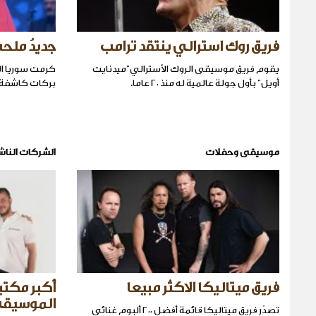
فريق روك استرالي ينتقد ترامب
جديدُ ملح
يقوم فريق موسيقى الروك الأسترالي"ميدنايت
كرمت سوريا ال
أويل" بأول جولة عالمية له منذ ٢٠ عاما.
بركات كاشفة ع
موسيقى وحفلات
الشركات الناش
فريق ميتاليكا الاكثر مبيعا
أكبر مكتبة
الموسيقى 
تصدّر فريق ميتاليكا قائمة أفضل ٢٠٠ ألبوم غنائي