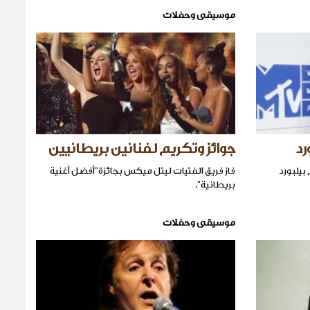
موسيقى وحفلات
رد
جوائز وتكريم لفنانين بريطانيين
بيلبورد
فاز فريق الفتيات ليتل ميكس بجائزة"أفضل أغنية
بريطانية".
موسيقى وحفلات