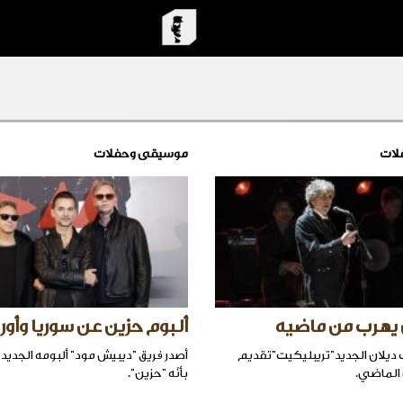
لات
موسيقى وحفلات
 يهرب من ماضيه
ألبوم حزين عن سوريا وأورو
ب ديلان الجديد"تريبليكيت"تقديم
أصدر فريق "ديبيش مود" ألبومه الجدي
 الماضي.
بأنّه "حزين".