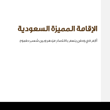
الإقامة المميزة السعودية
أقِم في وطنٍ ينعم باقتصادٍ مزدهر وبين شعبٍ طموح