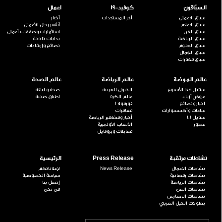
السبّاقون
كوفيد-19
اعمال
سباق الاعمال
آخر المستجدات
أخبار
سباق الاعلام
أشهر رجال الأعمال
سباق الفن
استثمارات وصفقات أعمال
سباق الرياضة
بدايات ناجحة
سباق العلوم
نصائح وإرشادات
سباق الجمال
سباق مختارات
عالم الموضة
عالم الرياضة
عالم الصحة
ستايل هذا الأسبوع
الخيول العربية
صحة و لياقة
عروض أزياء
عالم الكرة
اطباق صحية
اخبار ونصائح
فورمولا 1
ساعات وأكسسوارات
مغامرات
ستايل 101
أخبار ومشاهير الرياضة
عطور
الألعاب الأولمبية
مقابلات وبروفايل
نشاطات مرتقبة
Press Release
الرئيسية
نشاطات الاعمال
News Release
لإعلاناتكم
نشاطات رمضانية
سياسة الخصوصية
نشاطات الرياضة
إتصل بنا
نشاطات الفن
من نحن
نشاطات المعارض
بطولات الخيل العربي