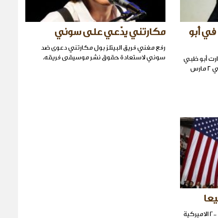
 في أبو
مكارتني يدّعي على سوني
رفع مغني فريق البيتلز بول مكارتني دعوى ضد
سوني لاستعادة حقوق نشر موسيقى فريقه.
ارت أبو ظبي
للمرّة الأولى بحفلة على جزيرة ياس في 2 مارس
يعا
صدرت اللائحة الجديدة لقائمة بيبلبورد ٢٠٠ الاميركية