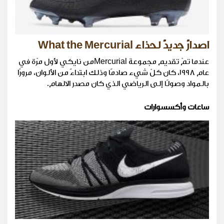
اصدارٌ جديدٌ لحذاء What the Mercurial
عندما تمّ تقديم مجموعة Mercurialمن نايكي لأول مرّة في
عام ١٩٩٨، كان كلّ شيء صادمًا وذلك ابتداءً من الألوان، مرورًا
بالمواد وصولًا إلى الرياضي الذي كان مصدر الالهام.
ساعات وأكسسوارات