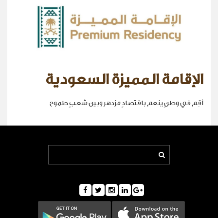
الإقامة المميزة السعودية
أقِم في وطنٍ ينعم باقتصادٍ مزدهر وبين شعبٍ طموح