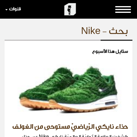
قنوات
بحث - Nike
ستايل هذا الأسبوع
حذاء نايكي الرّياضيّ مستوحى من الغولف
كشفت العلامة التّجاريّة العالميّة نايكي Nike عن حذاء