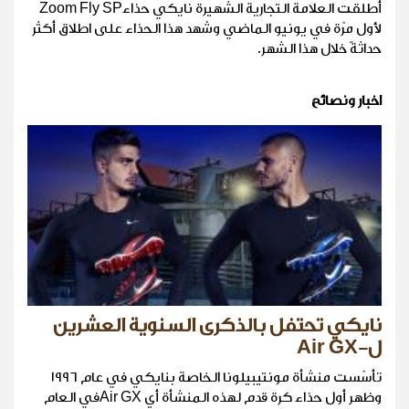
أطلقت العلامة التجارية الشهيرة نايكي حذاءZoom Fly SP
لأول مرّة في يونيو الماضي وشهد هذا الحذاء على اطلاق أكثر
حداثةً خلال هذا الشهر.
اخبار ونصائح
نايكي تحتفل بالذكرى السنوية العشرين
ل-Air GX
تأسّست منشأة مونتيبيلونا الخاصة بنايكي في عام ١٩٩٦
وظهر أول حذاء كرة قدم لهذه المنشأة أي Air GXفي العام