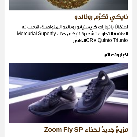
نايكي تكرّم رونالدو
احتفالًا بانجازات كريستيانو رونالدو المتواصلة، قدّمت له
العلامة التجارية الشهيرة نايكي حذاء Mercurial Superfly
CR7 Quinto Triunfoالخاص
اخبار ونصائح
مزيجٌ جديدٌ لحذاء Zoom Fly SP