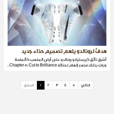
هدفٌ لرونالدو يلهم تصميم حذاء جديد
أشرق تألّق كريستيانو رونالدو على أرض الملعب كألماسة
وبات بذلك مصدر إلهام لحذائه Chapter 5: Cut to Brilliance .
التالي
5
4
3
2
1
السابق