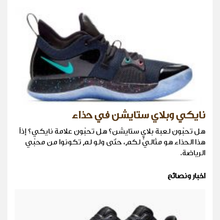
نايكي وبلاي ستايشن في حذاء
هل تحبّون لعبة بلاي ستايشن؟ هل تحبّون علامة نايكي؟ إذاً
هذا الحذاء هو مثاليٌّ لكم، حتّى ولو لم تكونوا من محبّي
الرياضة.
اخبار ونصائح