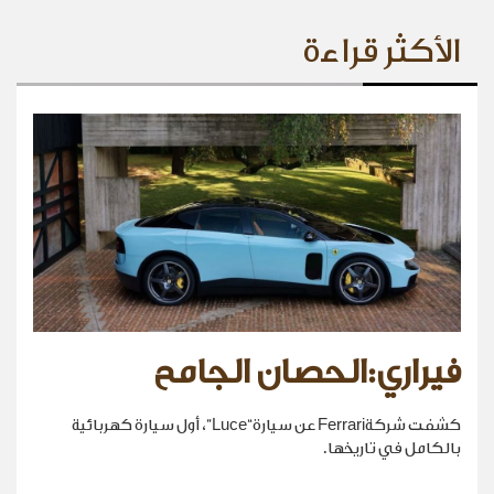
الأكثر قراءة
فيراري:الحصان الجامح
كشفت شركةFerrari عن سيارة“Luce”، أول سيارة كهربائية
بالكامل في تاريخها.