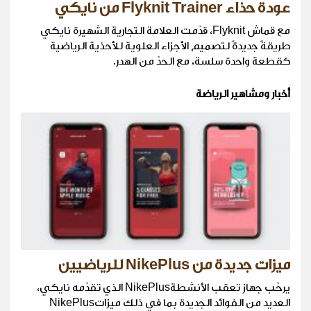
عودة حذاء Flyknit Trainer من نايكي
مع قماش Flyknit، قدّمت العلامة التجارية الشهيرة نايكي
طريقةً جديدةً لتصميم الأجزاء العلوية للأحذية الرياضية
كقطعة واحدة سلسة، مع الحدّ من الهدر.
أخبار ومشاهير الرياضة
ميزات جديدة من NikePlus للرياضيين
يرحّب جهاز تعقب الأنشطةNikePlus الذي تقدّمه نايكي،
العديد من الفوائد الجديدة بما في ذلك ميزاتNikePlus