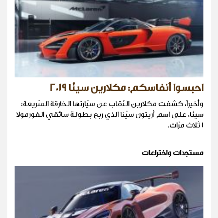
احبسوا أنفاسكم: مكلارين سينّا 2019
وأخيراً، كشفت مكلارين النّقاب عن سيّارتها الخارقة السّريعة:
سينّا، على اسم أريتون سيّنا الذي ربح بطولة سائقي الفورمولا
1 ثلاث مرّات.
مستجدات واختراعات