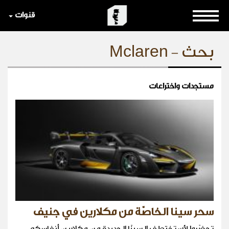
قنوات
بحث - Mclaren
مستجدات واختراعات
سحر سينا الخاصّة من مكلارين في جنيف
تحضّروا لأن تختطف السينّا الجديدة من مكلارين أنفاسكم