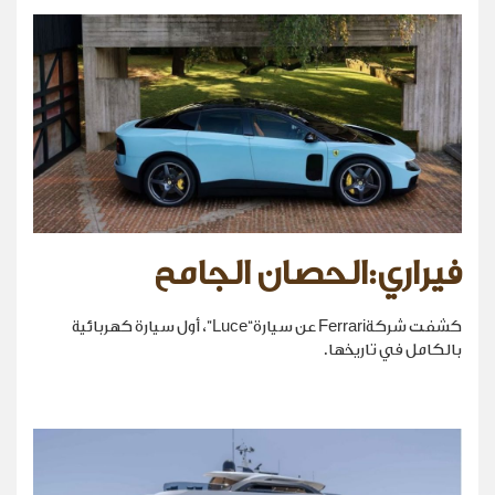
فيراري:الحصان الجامح
كشفت شركةFerrari عن سيارة“Luce”، أول سيارة كهربائية
بالكامل في تاريخها.