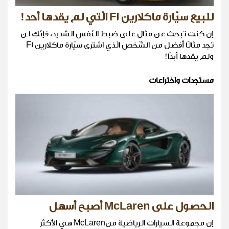
للبيع سيّارة ماكلارين F1 الّتي لم يقدها أحد!
إن كنت تبحث عن مثال على ضبط النّفس الشديد، فإنّك لن
تجد مثالًا أفضل من الشّخص الّذي اشترى سيّارة ماكلارين F1
ولم يقدها أبدًا!
مستجدات واختراعات
الحصول على McLaren أصبح أسهل
إن مجموعة السيارات الرياضية منMcLaren هي الأكثر