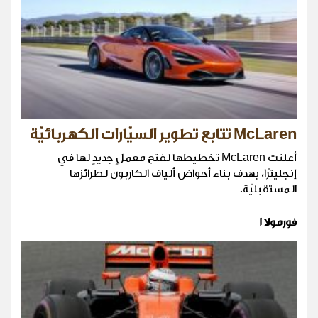
McLaren تتابع تطوير السيّارات الكهربائيّة
أعلنت McLaren تخطيطها لفتح معملٍ جديدٍ لها في
إنجليترّا، بهدف بناء أحواض ألياف الكاربون لطرائزها
المستقبليّة.
فورمولا 1