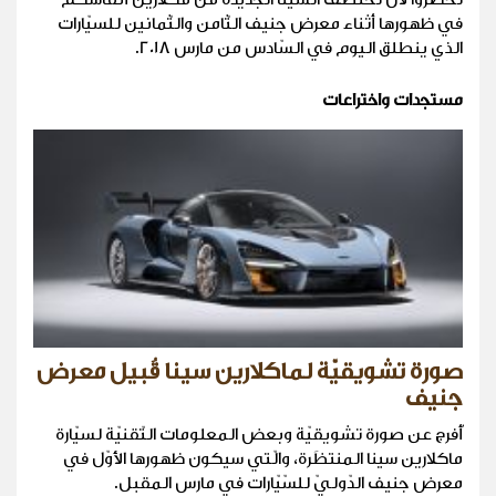
في ظهورها أثناء معرض جنيف الثّامن والثّمانين للسيّارات
الذي ينطلق اليوم في السّادس من مارس 2018.
مستجدات واختراعات
صورة تشويقيّة لماكلارين سينا قُبيل معرض
جنيف
أُفرج عن صورة تشويقيّة وبعض المعلومات التّقنيّة لسيّارة
ماكلارين سينا المنتظَرة، والّتي سيكون ظهورها الأوّل في
معرض جنيف الدّوليّ للسّيّارات في مارس المقبل.