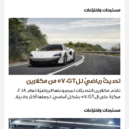
مستجدات واختراعات
تحديثٌ رياضيّ لل570GT من مكلارين
تقدّم مكلارين التحديثات لمجموعتها الرياضيّة لعام 2018،
مركّزةً على ال570GT بشكلٍ أساسيّ، لجعلها أكثر جاذبيّة.
مستجدات واختراعات