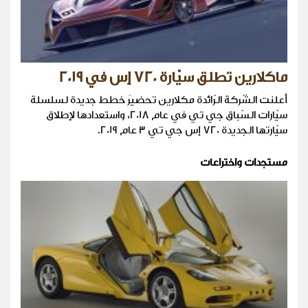
ماكلارين تطلق سيّارة 720 إس في 2019
أعلنت الشّركة الرّائدة مكلارين تحضيرَ خطط جديدة لسلسلة
سيّارات السّباق جي تي في عام 2018، واستعدادها لإطلاق
سيّارتها الجديدة 720 إس جي تي 3 عام 2019.
مستجدات واختراعات