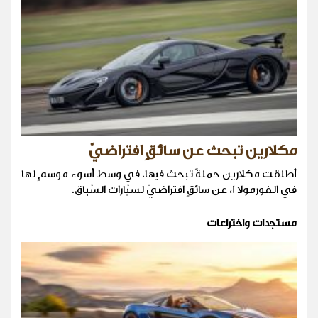
مكلارين تبحث عن سائقٍ افتراضيّ
أطلقت مكلارين حملةً تبحث فيها، في وسط أسوء موسمٍ لها
في الفورمولا 1، عن سائقٍ افتراضيّ لسيّارات السّباق.
مستجدات واختراعات