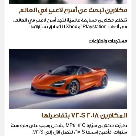
مكلارين تبحث عن أسرع لاعبٍ في العالم
تنظّم مكلارين مسابقة عالميّة لتجد أسرع لاعبٍ في العالم،
في ألعاب Playstation أو Xbox للتّسابق بسيّاراتها.
مستجدات واختراعات
المكلارين 720S 2018 بتفاصيلها
طورّت مكلارين سيّارة MP4-12C بشكلٍ رهيبٍ على فترة ستّ
سنوات، فأصبح اسمها 650S، لتصل الآن إلى 720S.