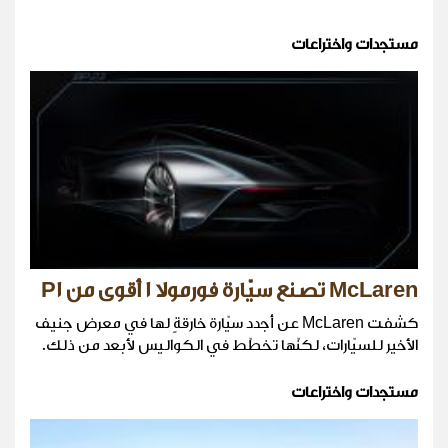
مستجدات واختراعات
McLaren تصنع سيّارة فورمولا 1 أقوى من P1
كشفت McLaren عن أجدد سيّارة خارقةٍ لها في معرض جنيف
الأخير للسيّارات، لكنّها تخطّط في الكواليس لأبعد من ذلك.
مستجدات واختراعات