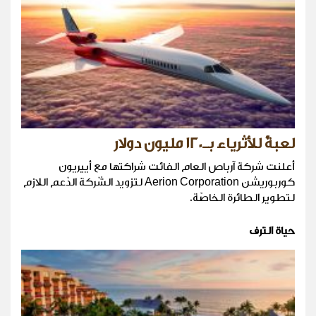
لعبةٌ للأثرياء بـ120 مليون دولار
أعلنت شركة آرباص العام الفائت شراكتها مع أييريون
كوربوريشن Aerion Corporation لتزويد الشّركة الدّعم اللازم
لتطوير الطائرة الخاصّة.
حياة الترف