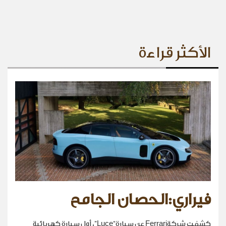
الأكثر قراءة
فيراري:الحصان الجامح
كشفت شركةFerrari عن سيارة“Luce”، أول سيارة كهربائية