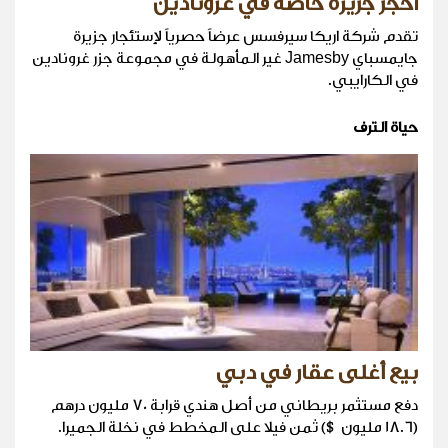
احجز جزيرة خاصة في غرونادين
تقدم شركة اريكا سيرفسس عرضاً حصرياً لإستئجار جزيرة
جايمسباي Jamesby غير المأهولة في مجموعة جزر غرونادين
في الكارايبي.
حياة الترف
بيع أغلى عقار في دبي
دفع مستثمر بريطاني من أصل هندي قرابة 70 مليون درهم
(18.6 مليون $) ثمن فيلا على المخطط في نخلة الجميرا.