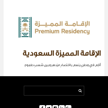
الإقامة المميزة السعودية
أقِم في وطنٍ ينعم باقتصادٍ مزدهر وبين شعبٍ طموح