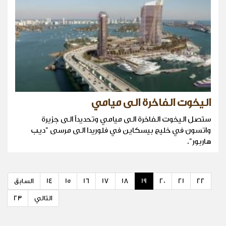
اليخوت الفاخرة الى ميامي
ستصل اليخوت الفاخرة الى ميامي وتحديداً الى جزيرة
واتسون في خليج بيسكاين في فلوريدا الى مرسى "ديب
هاربور".
22
21
20
19
18
17
16
15
14
السابق
التالي
23