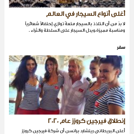
أغلى أنواع السيجار في العالم
لا بدّ من أن التلذذ بالسيجار متعةً توازي إحتفالاً شعائرياً
ومناسبة مميزة،ويدل السيجار على السلطة والثراء .
سفر
إنطلاق فيرجين كروزز عام 2020
أعلن البريطاني ريتشارد برانسن أن شركة فيرجين كروزز