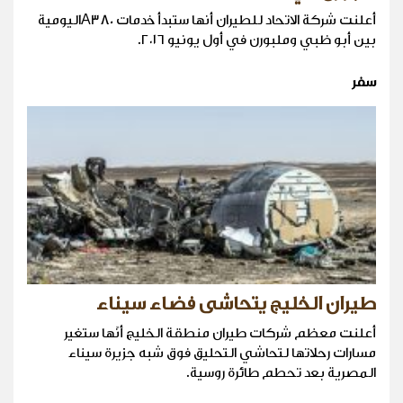
أعلنت شركة الاتحاد للطيران أنها ستبدأ خدمات A380اليومية
بين أبو ظبي وملبورن في أول يونيو ٢٠١٦.
سفر
طيران الخليج يتحاشى فضاء سيناء
أعلنت معظم شركات طيران منطقة الخليج أنّها ستغير
مسارات رحلاتها لتحاشي التحليق فوق شبه جزيرة سيناء
المصرية بعد تحطم طائرة روسية.