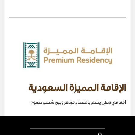
الإقامة المميزة السعودية
أقِم في وطنٍ ينعم باقتصادٍ مزدهر وبين شعبٍ طموح