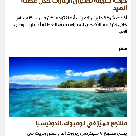
حركة كثيفة لطيران الإمارات خلال عطلة
العيد
أفادت شركة طيران الإمارات أنها تتوقّع أكثر من ٣٠٠٠٠٠ مسافر
خلال فترة عيد الأضحى المبارك بهدف العطلة أو زيارة الوطن
الام.
سفر
منتجع مميّز في لومبوك، اندونيسيا
يفتح منتجع ٧ سيكرتس ريزورت آند والنس رتريت في