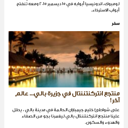
لومبوك، اندونيسيا أبوابه في ١٥ ديسمبر ٢٠١٥ ومعه تنفتح
أبواب الاسترخاء.
سفر
منتجع انتركنتننتال في جزيرة بالي... عالم
آخر!
على شواطئ خليج جيمباران الحالمة في مدينة بالي ، يطل
علينا منتجع انتركنتننتال بالي ليغمرنا بجو من الصفاء
والهدوء والسكون.