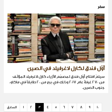
سفر
أوّل فندق لكارل لاغرفيلد في الصين
سيتمّ افتتاح أوّل فندق لمصمّم الأزياء كارل لاغرفيلد المؤلّف
من ٢٧٠ غرفةً عام ٢٠١٧ وذلك في برج من ٢٠ طابقاً في ماكاو،
جنوب الصين.
10
9
8
7
6
5
4
3
2
1
السابق