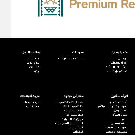
تكنولوجيا
محركات
رفاهية الرجل
بروفايل
مستجدات واختراعات
بوتيكات
آخر الابتكارات
حياة الترف
الشركات الناشئة
مقابلات
نصائح وإرشادات
يخوت
لايف ستايل
معارض دولية
من هنا وهناك
أخبار المشاهير
Expo 2020-21 Dubai
من هنا وهناك
مهرجان كان السينمائي
KSAExpo 2020
صورة اليوم
أخبار الرجل
جنيف للسيارات
خفايا المرأة
قطر للسيارات
سفر
ديترويت للسيارات
سينما و مسرح
للساعات و المجوهرات
مهرجانات و معارض
للتكنولوجيا
موسيقى وحفلات
للقوارب