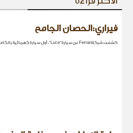
الأكثر قراءة
فيراري:الحصان الجامح
كشفت شركةFerrari عن سيارة“Luce”، أول سيارة كهربائية بالكامل في تاريخها.