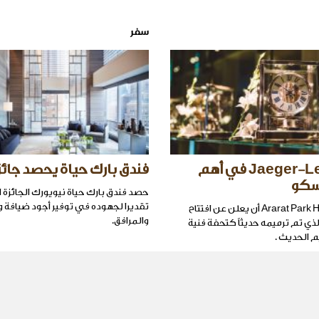
سفر
Jaeger-LeCoultre في أهم
فندق بارك حياة يحصد جائزة A
سكو
حصد فندق بارك حياة نيويورك الجائزة 
تقديرا لجهوده في توفير أجود ضيافة و
يسرّ فندق Ararat Park Hyatt أن يعلن عن افتتاح
والمرافق.
لذي تم ترميمه حديثاً كتحفة فنية
م الحديث .