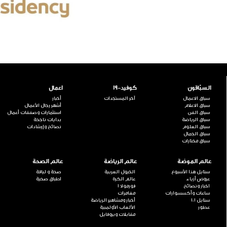
السبّاقون
كوفيد-19
اعمال
سباق الاعمال
آخر المستجدات
أخبار
سباق الاعلام
أشهر رجال الأعمال
سباق الفن
استثمارات وصفقات أعمال
سباق الرياضة
بدايات ناجحة
سباق العلوم
نصائح وإرشادات
سباق الجمال
سباق مختارات
عالم الموضة
عالم الرياضة
عالم الصحة
ستايل هذا الأسبوع
الخيول العربية
صحة و لياقة
عروض أزياء
عالم الكرة
اطباق صحية
اخبار ونصائح
فورمولا 1
ساعات وأكسسوارات
مغامرات
ستايل 101
أخبار ومشاهير الرياضة
عطور
الألعاب الأولمبية
مقابلات وبروفايل