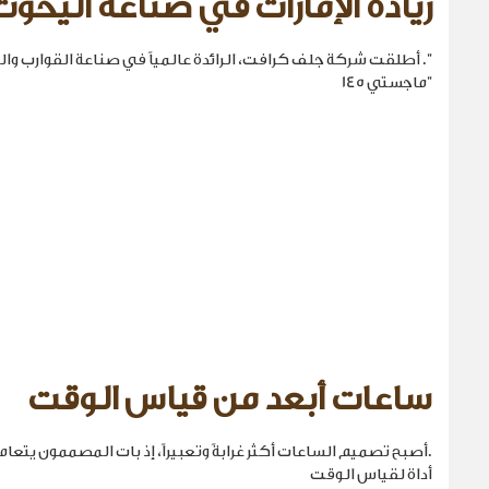
ريادة الإمارات في صناعة اليخوت
". أطلقت شركة جلف كرافت، الرائدة عالمياً في صناعة القوارب والي
"ماجستي 145
ساعات أبعد من قياس الوقت
.أصبح تصميم الساعات أكثر غرابةً وتعبيراً، إذ بات المصممون يتع
أداة لقياس الوقت