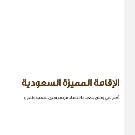
الإقامة المميزة السعودية
أقِم في وطنٍ ينعم باقتصادٍ مزدهر وبين شعبٍ طموح