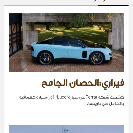
فيراري:الحصان الجامح
كشفت شركةFerrari عن سيارة“Luce”، أول سيارة كهربائية
بالكامل في تاريخها.