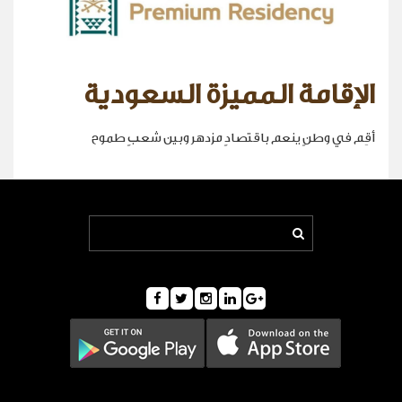
الإقامة المميزة السعودية
أقِم في وطنٍ ينعم باقتصادٍ مزدهر وبين شعبٍ طموح