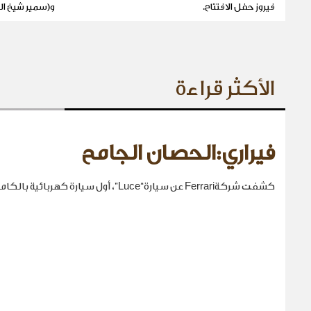
فيروز حفل الافتتاح.
و(سمير شيخ ا
الأكثر قراءة
فيراري:الحصان الجامح
كشفت شركةFerrari عن سيارة“Luce”، أول سيارة كهربائية بالكامل في تاريخها.