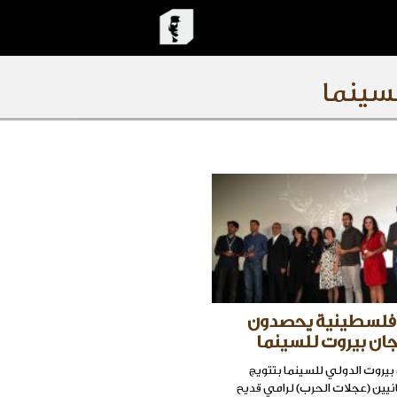
سينما
 وفلسطينية يحصدون
جان بيروت للسينما
بيروت الدولي للسينما بتتويج
انيين (عجلات الحرب) لرامي قديح