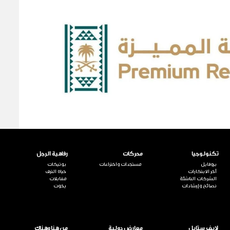
تكنولوجيا
محركات
رفاهية الرجل
بروفايل
مستجدات واختراعات
بوتيكات
آخر الابتكارات
حياة الترف
الشركات الناشئة
مقابلات
نصائح وإرشادات
يخوت
لايف ستايل
معارض دولية
من هنا وهناك