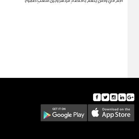
أقِم في وطنٍ ينعم باقتصادٍ مزدهر وبين شعبٍ طموح