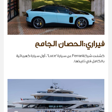
فيراري:الحصان الجامح
كشفت شركةFerrari عن سيارة“Luce”، أول سيارة كهربائية
بالكامل في تاريخها.