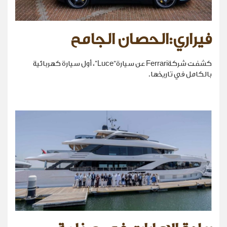
فيراري:الحصان الجامح
كشفت شركةFerrari عن سيارة“Luce”، أول سيارة كهربائية
بالكامل في تاريخها.