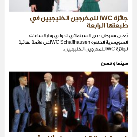
جائزة IWC للمخرجين الخليجيين في
طبعتها الرابعة
يُعلِن مهرجان دبي السينمائي الدولي ودار الساعات
السويسرية الفاخرة IWC Schaffhausenعن قائمة نهائية
لجائزة IWCللمخرجين الخليجيين.
سينما و مسرح