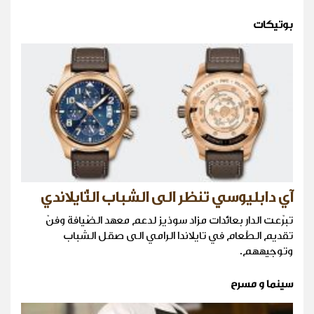
بوتيكات
آي دابليوسي تنظر الى الشباب التّايلاندي
تبرّعت الدار بعائدات مزاد سوذيز لدعم معهد الضّيافة وفنّ
تقديم الطّعام في تايلاندا الرامي الى صقل الشباب
وتوجيههم.
سينما و مسرح