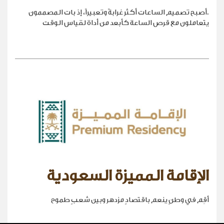
.أصبح تصميم الساعات أكثر غرابةً وتعبيراً، إذ بات المصممون
يتعاملون مع قرص الساعة كأبعد من أداة لقياس الوقت
الإقامة المميزة السعودية
أقِم في وطنٍ ينعم باقتصادٍ مزدهر وبين شعبٍ طموح