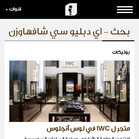
قنوات
بحث - اي دبليو سي شافهاوزن
بوتيكات
متجر ل IWC في لوس أنجلوس
افتتحت العلامة الرائدة في صناعة الساعات السويسرية