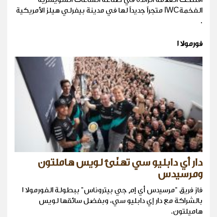
الفخمةIWC متجراً جديداً لها في مدينة بيفرلي هيلز الأمريكية
.
فورمولا 1
دار أي دابليو سي تهنّئ لويس هاملتون
ومرسيدس
فاز فريق "مرسيدس أي إم جي بيتروناس" ببطولة الفورمولا 1
بالشراكة مع دار إي دابليو سي، وبفضل سائقها لويس
هاميلتون.