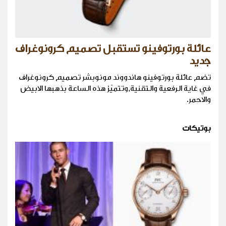
عائلة بورتوفينو تستقبل تصميم كرونوغراف
جديد
تضم عائلة بورتوفينو هاندووند مونوبشر تصميم كرونوغراف
في غاية الرفعية والتقنية,وتتميّز هذه الساعة بذهبها الابيض
والاحمر.
بوتيكات