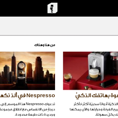
من هنا وهناك
وة بهاتفك الذكيّ
Nespresso في ألذ نكهة العيد
ذكيّة أدواتاً سحريّة أكثر فأكثر
تدعوك Nespresso هذا المو
ح الغرفة وحرارتها، والآن يمكنها
درجةٍ من الانغماس مع اطلاق مجموعة
ك بكلّ سهولة.
وجديدة ذات طبعة محدودة.