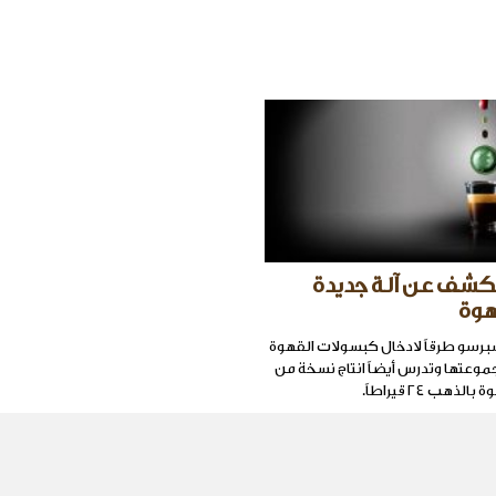
كشف عن آلة جديدة
هوة
برسو طرقاً لادخال كبسولات القهوة
جموعتها وتدرس أيضاً انتاج نسخة من
ذهب ٢٤ قيراطاً.