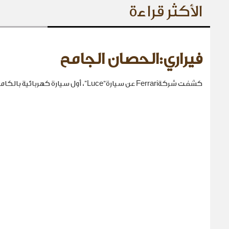
الأكثر قراءة
فيراري:الحصان الجامح
كشفت شركةFerrari عن سيارة“Luce”، أول سيارة كهربائية بالكامل في تاريخها.