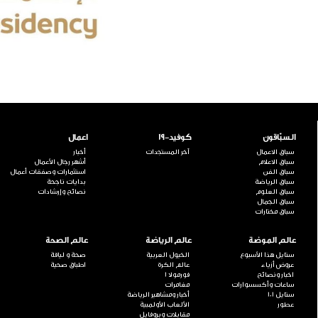
السبّاقون
كوفيد-19
اعمال
سباق الاعمال
آخر المستجدات
أخبار
سباق الاعلام
أشهر رجال الأعمال
سباق الفن
استثمارات وصفقات أعمال
سباق الرياضة
بدايات ناجحة
سباق العلوم
نصائح وإرشادات
سباق الجمال
سباق مختارات
عالم الموضة
عالم الرياضة
عالم الصحة
ستايل هذا الأسبوع
الخيول العربية
صحة و لياقة
عروض أزياء
عالم الكرة
اطباق صحية
اخبار ونصائح
فورمولا 1
ساعات وأكسسوارات
مغامرات
ستايل 101
أخبار ومشاهير الرياضة
عطور
الألعاب الأولمبية
مقابلات وبروفايل