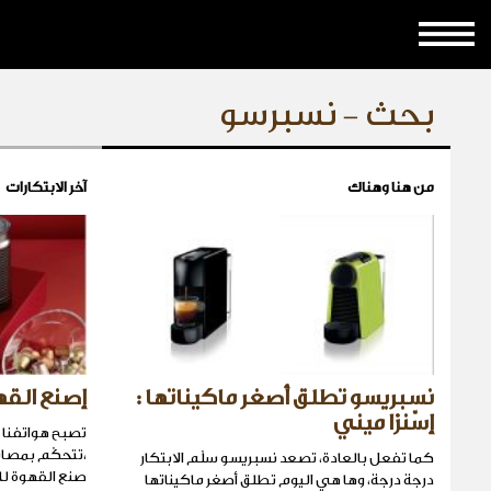
بحث - نسبرسو
من هنا وهناك
آخر الابتكارات
نسبريسو تطلق أصغر ماكيناتها :
إصنع القه
إسّنزا ميني
تصبح هواتفنا ال
،تتحكّم بمصابي
كما تفعل بالعادة، تصعد نسبريسو سلّم الابتكار
صنع القهوة ل
درجة درجة، وها هي اليوم تطلق أصغر ماكيناتها