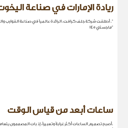
ريادة الإمارات في صناعة اليخوت
". أطلقت شركة جلف كرافت، الرائدة عالمياً في صناعة القوارب والي
"ماجستي 145
ساعات أبعد من قياس الوقت
.أصبح تصميم الساعات أكثر غرابةً وتعبيراً، إذ بات المصممون يتع