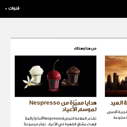
قنوات
من هنا وهناك
هدايا مميّزة من Nespresso
لموسم الأعياد
سم إلى تجربة أقصى
 متنوعة
تقدّم العلامة التجاريةNespressoأفكاراً رائعةً
لإهداءعشاق القهوة في الأعياد . توفّر مجموعةً