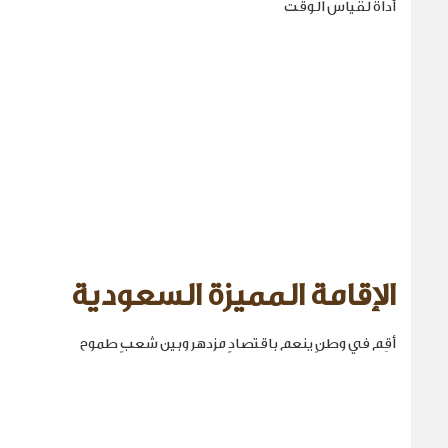
أداة لقياس الوقت
الإقامة المميزة السعودية
أقِم في وطنٍ ينعم باقتصادٍ مزدهر وبين شعبٍ طموح