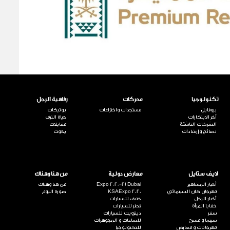
تكنولوجيا
محركات
رفاهية الرجل
بروفايل
مستجدات واختراعات
بوتيكات
آخر الابتكارات
حياة الترف
الشركات الناشئة
مقابلات
نصائح وإرشادات
يخوت
لايف ستايل
معارض دولية
من هنا وهناك
أخبار المشاهير
Expo 2020-21 Dubai
من هنا وهناك
مهرجان كان السينمائي
KSAExpo 2020
صورة اليوم
أخبار الرجل
جنيف للسيارات
خفايا المرأة
قطر للسيارات
سفر
ديترويت للسيارات
سينما و مسرح
للساعات و المجوهرات
مهرجانات و معارض
للتكنولوجيا