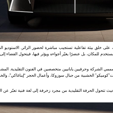
على خلق بيئة تفاعلية تستجيب مباشرة لحضور الزائر. الاستوديو ال
دم للمكان، بل عنصرًا يغيّر أجواءه ويؤثر فيها، فيتحول الفضاء إلى 
ممي الشركة وحرفيين يابانيين متخصصين في الفنون التقليدية. المش
ت"كوميكو" الخشبية من جبال سوزوكا، وأعمال الحجر “إيناغاكي”، وال
يث تتحول الحرفة التقليدية من مجرد زخرفة إلى لغة فنية تعبّر عن ال