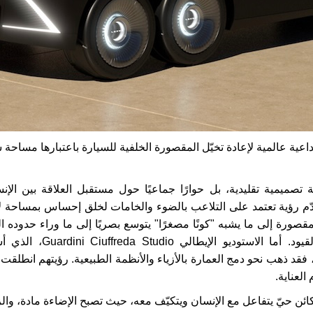
ية عالمية لإعادة تخيّل المقصورة الخلفية للسيارة باعتبارها مساحة 
تصميمية تقليدية، بل حوارًا جماعيًا حول مستقبل العلاقة بين الإن
ّم رؤية تعتمد على التلاعب بالضوء والخامات لخلق إحساس بمساحة لا 
رة إلى ما يشبه "كونًا مصغرًا" يتوسع بصريًا إلى ما وراء حدوده الف
د. أما الاستوديو الإيطالي
Guardini Ciuffreda Studio
، الذي 
 فقد ذهب نحو دمج العمارة بالأزياء والأنظمة الطبيعية. رؤيتهم انطلق
العناية
.
ئن حيّ يتفاعل مع الإنسان ويتكيّف معه، حيث تصبح الإضاءة مادة، والز