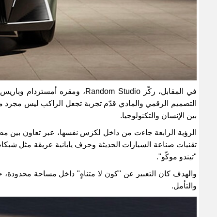
في المقابل، ركّز
Random Studio
، ومقره أمستردام وباريس، 
التصميم الرقمي والمادي قدّم تجربة تجعل الراكب ليس مجرد مستخ
بين الإنسان والتكنولوجيا
.
الرؤية الرابعة جاءت من داخل لكزس نفسها، عبر تعاون بين مص
تقنيات صناعة السيارات الحديثة وحرف يابانية عريقة مثل شبكا
"تيندو موكّو
".
والهدف كان التعبير عن "كون لا متناهٍ" داخل مساحة محدودة، ح
والتأمل
.