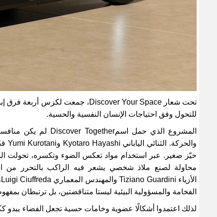
تحت شعار
Discover Your Space
، جمعت لكزس أربعة فرق إبداع
للتحول وفق احتياجات الإنسان النفسية والحسية
.
المشروع الذي حمل اسم
Discover Together
لم يكن منافسة 
والحركة. الثنائي الياباني
Kyotaro Hayashi
و
Yumi Kurotani
قد
حيّز صغير. عبر استخدام مواد تعكس الضوء وتكسره، تحولت المقصو
محاولة لصنع ملاذ شخصي يشعر فيه الراكب بالتحرر من القيو
الأزياء
Tiziano Guardini
والمهندس المعماري
Luigi Ciuffreda
،
الفخامة والمسؤولية البيئية ليستا متناقضتين، بل ترتبطان بمفهوم 
لذلك اعتمدوا أشكالًا عضوية وخامات حسية تجعل الفضاء يبدو ككا