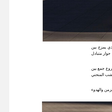
ذي يمزج بين
حوار متبادل
روع جمع بين
خشب المنحني
زمن والهدوء