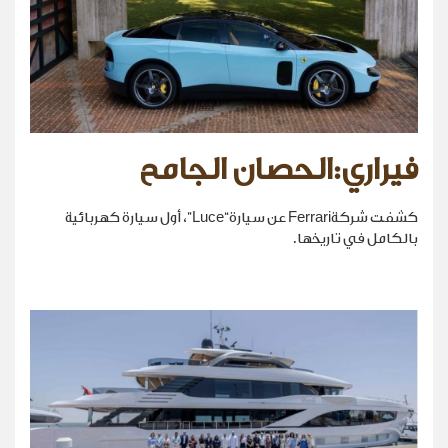
فيراري:الحصان الجامح
كشفت شركةFerrari عن سيارة“Luce”، أول سيارة كهربائية
بالكامل في تاريخها.