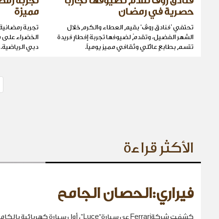
فنادق روڤ تقدم لضيوفها تجارباً
تجربة رمض
حصرية في رمضان
مميزة
تحتفي ’فنادق روڤ‘ بقيم العطاء والكرم خلال
تجربة رمضانية 
الشهر الفضيل، وتقدمّ لضيوفها تجربة إفطارٍ فريدة
الخضراء على 
تتسم بطابعٍ عائلي وثقافي مميز يومياً.
دبي الرياضية.
الأكثر قراءة
فيراري:الحصان الجامح
كشفت شركةFerrari عن سيارة“Luce”، أول سيارة كهربائية بالكامل في تاريخها.