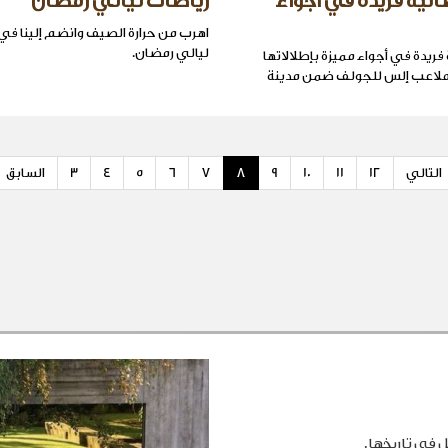
انية فريدة في أجواء
رياضات ليالي رمضان
اهرب من حرارة الصيف وانضم إلينا في
ليالي رمضان.
فريدة في أجواء مميزة بإطلالاتها
ملاعب إلس للجولف ضمن مدينة
التالي
12
11
10
9
8
7
6
5
4
3
السابق