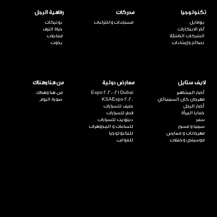
تكنولوجيا
محركات
رفاهية الرجل
بروفايل
مستجدات واختراعات
بوتيكات
آخر الابتكارات
حياة الترف
الشركات الناشئة
مقابلات
نصائح وإرشادات
يخوت
لايف ستايل
معارض دولية
من هنا وهناك
أخبار المشاهير
Expo 2020-21 Dubai
من هنا وهناك
مهرجان كان السينمائي
KSAExpo 2020
صورة اليوم
أخبار الرجل
جنيف للسيارات
خفايا المرأة
قطر للسيارات
سفر
ديترويت للسيارات
سينما و مسرح
للساعات و المجوهرات
مهرجانات و معارض
للتكنولوجيا
موسيقى وحفلات
للقوارب