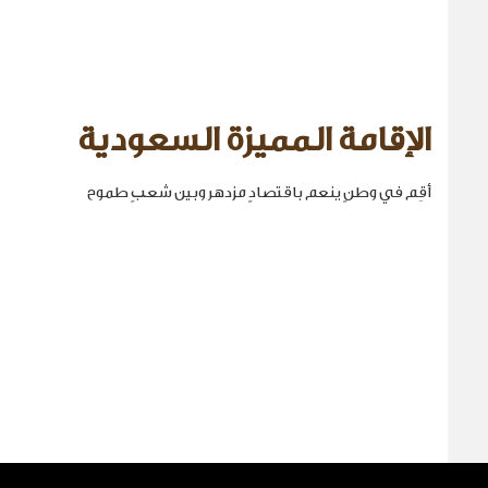
الإقامة المميزة السعودية
أقِم في وطنٍ ينعم باقتصادٍ مزدهر وبين شعبٍ طموح