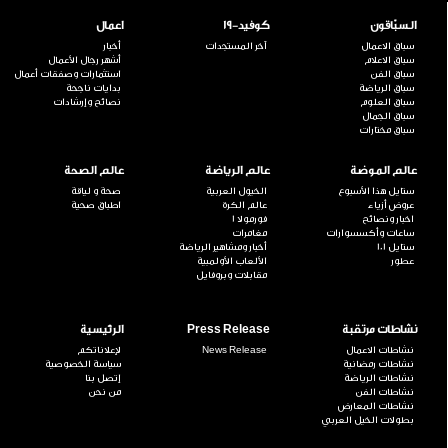
السبّاقون
كوفيد-19
اعمال
سباق الاعمال
آخر المستجدات
أخبار
سباق الاعلام
أشهر رجال الأعمال
سباق الفن
استثمارات وصفقات أعمال
سباق الرياضة
بدايات ناجحة
سباق العلوم
نصائح وإرشادات
سباق الجمال
سباق مختارات
عالم الموضة
عالم الرياضة
عالم الصحة
ستايل هذا الأسبوع
الخيول العربية
صحة و لياقة
عروض أزياء
عالم الكرة
اطباق صحية
اخبار ونصائح
فورمولا 1
ساعات وأكسسوارات
مغامرات
ستايل 101
أخبار ومشاهير الرياضة
عطور
الألعاب الأولمبية
مقابلات وبروفايل
نشاطات مرتقبة
Press Release
الرئيسية
نشاطات الاعمال
News Release
لإعلاناتكم
نشاطات رمضانية
سياسة الخصوصية
نشاطات الرياضة
إتصل بنا
نشاطات الفن
من نحن
نشاطات المعارض
بطولات الخيل العربي