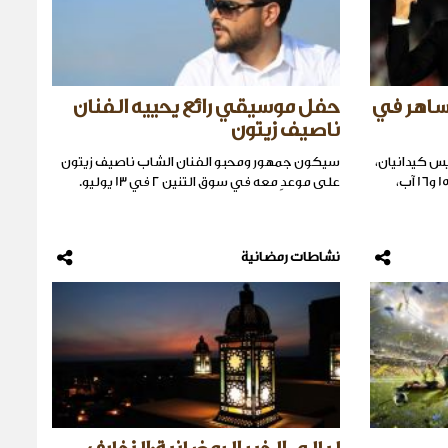
ساهر في
حفل موسيقي رائع يحييه الفنان
ناصيف زيتون
يس كيدانيان،
سيكون جمهور ومحبو الفنان الشاب ناصيف زيتون
تستضيف مهرجانات زحلة الدولية في 15 و16 آب،
على موعدٍ معه في سوق التنين 2 في 13 يوليو.
نشاطات رمضانية