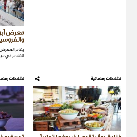
معرض أبو
والفروسية 18
القادم في مر
نشاطات رمضانية
نشاطات رمضان