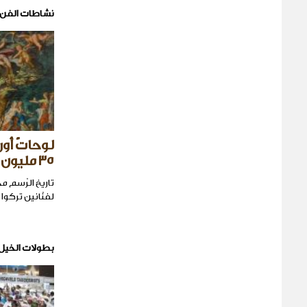
نشاطات الفن
لوحاتٌ أور
٣٥ مليون دولار!
تاريخ الرّسم م
لفنّانين تركوا أ
بطولات الخيل