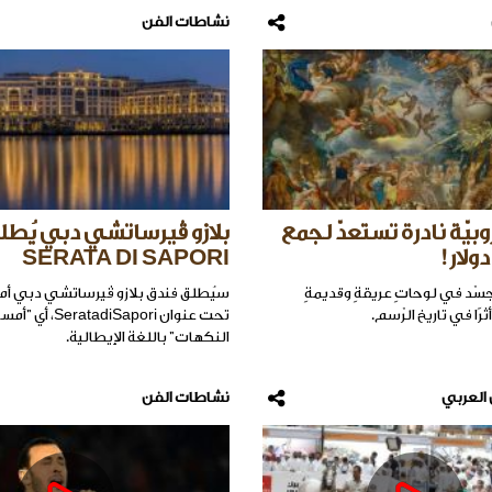
نشاطات الفن
وبيّة نادرة تستعدّ لجمع
بلازو ڤيرساتشي دبي يُطل
SERATA DI SAPORI
جسّد في لوحاتٍ عريقةٍ وقديمةٍ
سيُطلق فندق بلازو ڤيرساتشي دبي أم
ثرًا في تاريخ الرّسم.
تحت عنوان eratadiSapori
النكهات" باللغة الإيطالية.
 العربي
نشاطات الفن