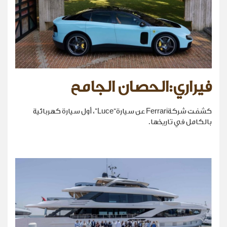
فيراري:الحصان الجامح
كشفت شركةFerrari عن سيارة“Luce”، أول سيارة كهربائية
بالكامل في تاريخها.