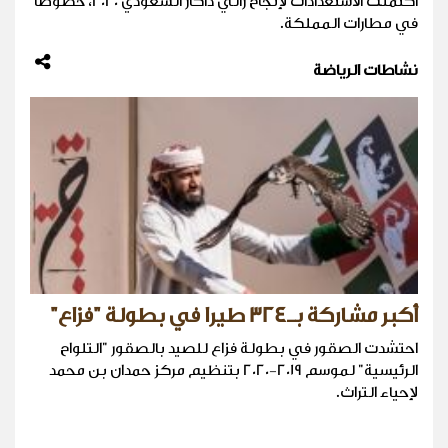
اكتملت الاستعدادات لإنجاح رالي داكار السعودي 2020، خصوصا
في مطارات المملكة.
نشاطات الرياضة
أكبر مشاركة بـ324 طيرا في بطولة "فزاع"
احتشدت الصقور في بطولة فزاع للصيد بالصقور "التلواح
الرئيسية" لموسم 2019-2020 بتنظيم مركز حمدان بن محمد
لإحياء التراث.