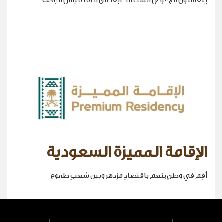
يتعاملون مع قرص الساعة كأبعد من أداة لقياس الوقت
الإقامة المميزة السعودية
أقِم في وطنٍ ينعم باقتصادٍ مزدهر وبين شعبٍ طموح