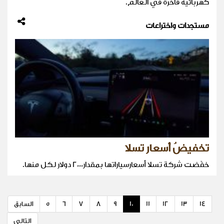
كهربائية فاخرة في العالم.
مستجدات واختراعات
تخفيضُ أسعار تسلا
خفّضت شركة تسلا أسعارسياراتها بمقدار2000 دولار لكل منها.
14
13
12
11
10
9
8
7
6
5
السابق
التالي