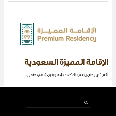
الإقامة المميزة السعودية
أقِم في وطنٍ ينعم باقتصادٍ مزدهر وبين شعبٍ طموح