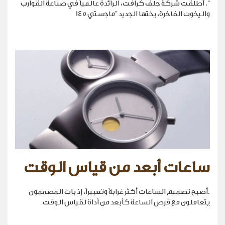
". أطلقت شركة جلف كرافت، الرائدة عالمياً في صناعة القوارب
واليخوت الفاخرة، يختها الجديد "ماجستي 145
ساعات أبعد من قياس الوقت
.أصبح تصميم الساعات أكثر غرابةً وتعبيراً، إذ بات المصممون
يتعاملون مع قرص الساعة كأبعد من أداة لقياس الوقت