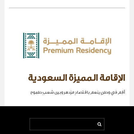
الإقامة المميزة السعودية
أقِم في وطنٍ ينعم باقتصادٍ مزدهر وبين شعبٍ طموح