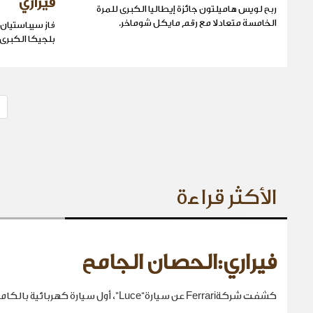
فيراري
ربح لويس هاميلتون جائزة إيطاليا الكبرى للمرة
الخامسة متعادلا مع رقم مايكل شوماخر.
فاز سيباستيان 
بلجيكا الكبرى
الأكثر قراءة
فيراري:الحصان الجامح
كشفت شركةFerrari عن سيارة“Luce”، أول سيارة كهربائية بالكامل في تاريخها.