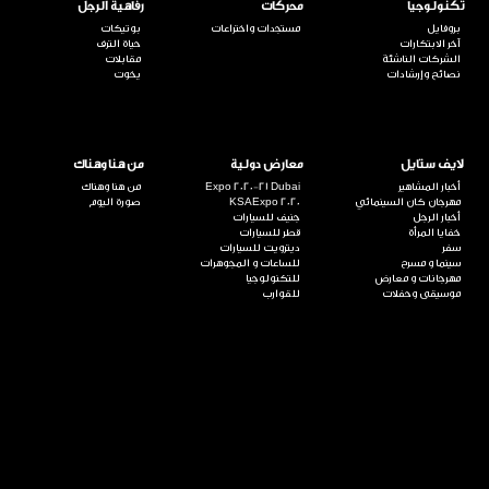
تكنولوجيا
محركات
رفاهية الرجل
بروفايل
مستجدات واختراعات
بوتيكات
آخر الابتكارات
حياة الترف
الشركات الناشئة
مقابلات
نصائح وإرشادات
يخوت
لايف ستايل
معارض دولية
من هنا وهناك
أخبار المشاهير
Expo 2020-21 Dubai
من هنا وهناك
مهرجان كان السينمائي
KSAExpo 2020
صورة اليوم
أخبار الرجل
جنيف للسيارات
خفايا المرأة
قطر للسيارات
سفر
ديترويت للسيارات
سينما و مسرح
للساعات و المجوهرات
مهرجانات و معارض
للتكنولوجيا
موسيقى وحفلات
للقوارب