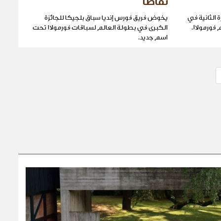
نقاطا
 الثانية في
يخوض فريق فورس إنديا سباق بلجيكا للجائزة
ورمولا١.
الكبرى في بطولة العالم لسباقات فورمولا١ تحت
اسم جديد.