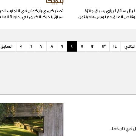
بلجيكا
فيتل سائق فيراري بسباق جائزة
تصدّر كيمي رايكونن في التجارب الحرة
 وقلّص الفارق مع لويس هاميلتون.
سباق بلجيكا الكبرى في بطولة العالم ف
التالي
14
13
12
11
10
9
8
7
6
5
السابق