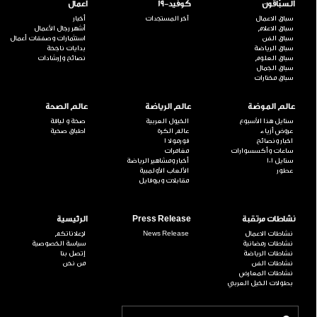
السبّاقون
كوفيد-19
اعمال
سباق الاعمال
آخر المستجدات
أخبار
سباق الاعلام
أشهر رجال الأعمال
سباق الفن
استثمارات وصفقات أعمال
سباق الرياضة
بدايات ناجحة
سباق العلوم
نصائح وإرشادات
سباق الجمال
سباق مختارات
عالم الموضة
عالم الرياضة
عالم الصحة
ستايل هذا الأسبوع
الخيول العربية
صحة و لياقة
عروض أزياء
عالم الكرة
اطباق صحية
اخبار ونصائح
فورمولا 1
ساعات وأكسسوارات
مغامرات
ستايل 101
أخبار ومشاهير الرياضة
عطور
الألعاب الأولمبية
مقابلات وبروفايل
نشاطات مرتقبة
Press Release
الرئيسية
نشاطات الاعمال
News Release
لإعلاناتكم
نشاطات رمضانية
سياسة الخصوصية
نشاطات الرياضة
إتصل بنا
نشاطات الفن
من نحن
نشاطات المعارض
بطولات الخيل العربي