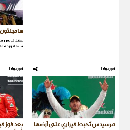
هاميلتون 
حقق لويس هام
سنغافورة محلق
فورمولا 1
فورمولا 1
مرسيدس تُحبط فيراري على أرضها
بعد فوز ف