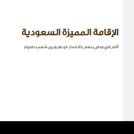
الإقامة المميزة السعودية
أقِم في وطنٍ ينعم باقتصادٍ مزدهر وبين شعبٍ طموح