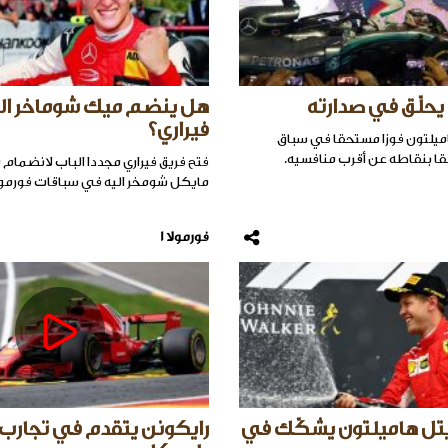
يحلّق في صدارته
هل ينضم ميك شوماخر ا
فيراري؟
يلتون فوزا مستحقا في سباق
ا بنقاطه عن أقرب منافسيه.
فتح فريق فيراري مجددا الباب لانضمام
مايكل شومخر اليه في سباقات فورمولا
فورمولا 1
يتل هاميلتون يشكّك في
رايكونن يتقدم في تجارب 