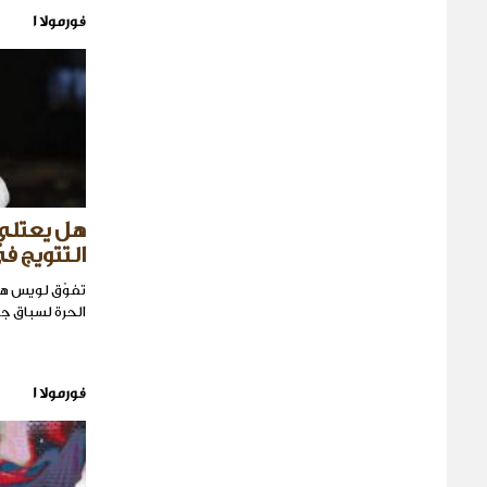
فورمولا 1
هل يعتلي
التتويج في
تفوّق لويس ها
الحرة لسباق جا
فورمولا 1