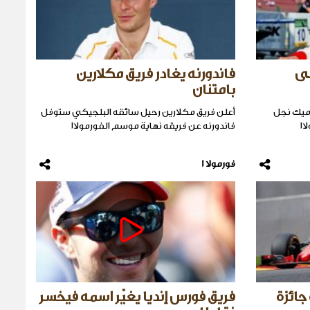
لى
فاندورنه يغادر فريق مكلارين
بامتنان
 ميك نجل
أعلن فريق مكلارين رحيل سائقه البلجيكي ستوفل
١
فاندورنه عن فريقه نهاية موسم الفورمولا١
فورمولا 1
جائزة
فريق فورس إنديا يغيّر اسمه فيخسر