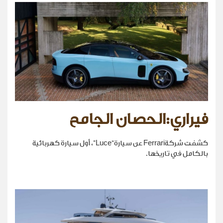
فيراري:الحصان الجامح
كشفت شركةFerrari عن سيارة“Luce”، أول سيارة كهربائية
بالكامل في تاريخها.