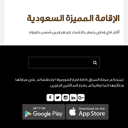
الإقامة المميزة السعودية
أقِم في وطنٍ ينعم باقتصادٍ مزدهر وبين شعبٍ طموح
تمنحكم مجلة السباق كافة اخبار الفورمولا 1 وتطلعكم على مباراتها
ونتائجها كما توافيكم باخبار السائقين البارزين.