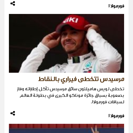
فورمولا 1
مرسيدس تتخطى فيراري بالنقاط
تخطى لويس هاميلتون سائق مرسيدس تآكل إطاراته وفاز
بصعوبة بسباق جائزة موناكو الكبرى في بطولة العالم
لسباقات فورمولا١.
فورمولا 1