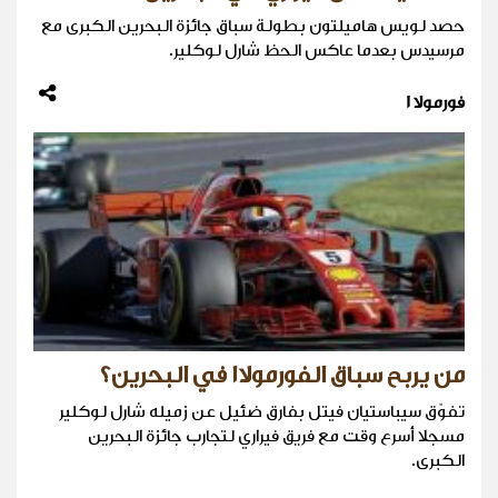
حصد لويس هاميلتون بطولة سباق جائزة البحرين الكبرى مع
مرسيدس بعدما عاكس الحظ شارل لوكلير.
فورمولا 1
من يربح سباق الفورمولا١ في البحرين؟
تفوّق سيباستيان فيتل بفارق ضئيل عن زميله شارل لوكلير
مسجلا أسرع وقت مع فريق فيراري لتجارب جائزة البحرين
الكبرى.