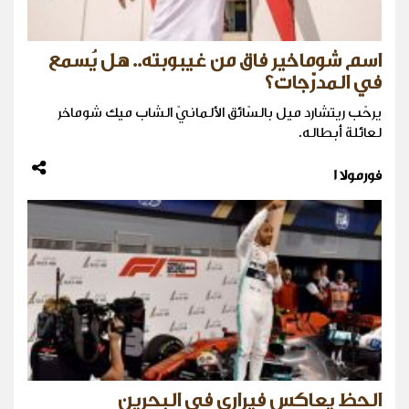
اسم شوماخير فاق من غيبوبته.. هل يُسمع
في المدرّجات؟
يرحّب ريتشارد ميل بالسّائق الألمانيّ الشاب ميك شوماخر
لعائلة أبطاله.
فورمولا 1
الحظ يعاكس فيراري في البحرين