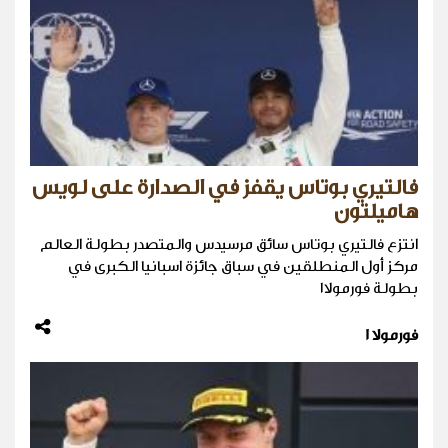
فالتيري بوتاس يقفز في الصدارة على لويس
هاميلتون
انتزع فالتيري بوتاس سائق مرسيدس والمتصدر بطولة العالم
مركز أول المنطلقين في سباق جائزة اسبانيا الكبرى في
بطولة فورمولا١
فورمولا 1