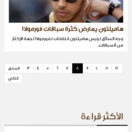
هاميلتون يعارض كثرة سباقات فورمولا١
وجه السائق لويس هاميلتون انتقادات لفورمولا١ لجهة الإكثار
من السباقات.
12
11
10
9
8
7
6
5
4
3
السابق
التالي
الأكثر قراءة