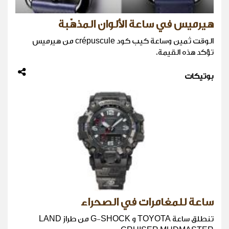
هيرميس في ساعة الألوان المذهّبة
الوقت ثمين وساعة كيب كود crépuscule من هيرميس
تؤكد هذه القيمة.
بوتيكات
ساعة للمغامرات في الصحراء
تنطلق ساعة TOYOTA و G-SHOCK من طراز LAND