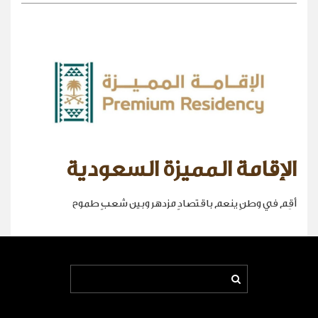
الإقامة المميزة السعودية
أقِم في وطنٍ ينعم باقتصادٍ مزدهر وبين شعبٍ طموح