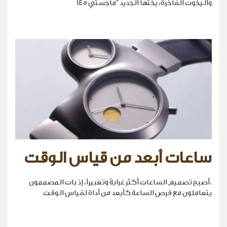
واليخوت الفاخرة، يختها الجديد "ماجستي 145
ساعات أبعد من قياس الوقت
.أصبح تصميم الساعات أكثر غرابةً وتعبيراً، إذ بات المصممون
يتعاملون مع قرص الساعة كأبعد من أداة لقياس الوقت