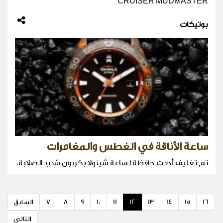
CRUISER MUDMASTER
بوتيكات
ساعة الأناقة في الغطس والمغامرات
تم تغليف أحدث حافظة لساعة شينولا بكربون شديد الصلابة.
16
15
14
13
12
11
10
9
8
7
السابق
التالي