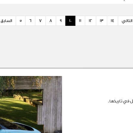
التالي
14
13
12
11
10
9
8
7
6
5
السابق