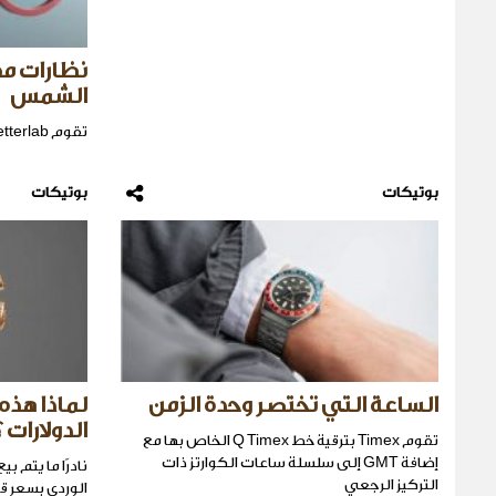
نظارات م
الشمس
تقوم betterlabبتطوير نظارات تمنع قصر النظر.
بوتيكات
بوتيكات
الساعة التي تختصر وحدة الزمن
لماذا هذه
الدولارات ؟
تقوم Timex بترقية خط Q Timex الخاص بها مع
إضافة GMT إلى سلسلة ساعات الكوارتز ذات
التركيز الرجعي
الوردي بسعر قياسي بقي