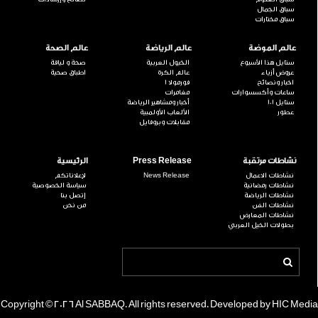
سباق الجمال
سباق مختارات
عالم الموضة
عالم الرياضة
عالم الصحة
ستايل هذا الأسبوع
الخيول العربية
صحة و لياقة
عروض أزياء
عالم الكرة
اطباق صحية
اخبار ونصائح
فورمولا 1
ساعات وأكسسوارات
مغامرات
ستايل 101
أخبار ومشاهير الرياضة
عطور
الألعاب الأولمبية
مقابلات وبروفايل
نشاطات مرتقبة
Press Release
الرئيسية
نشاطات الاعمال
News Release
لإعلاناتكم
نشاطات رمضانية
سياسة الخصوصية
نشاطات الرياضة
إتصل بنا
نشاطات الفن
من نحن
نشاطات المعارض
بطولات الخيل العربي
Copyright © 2026 Al SABBAQ. All rights reserved. Developed by HIC Media