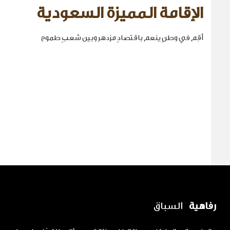
الإقامة المميزة السعودية
أقِم في وطنٍ ينعم باقتصادٍ مزدهر وبين شعبٍ طموح
رفاهية
السباق