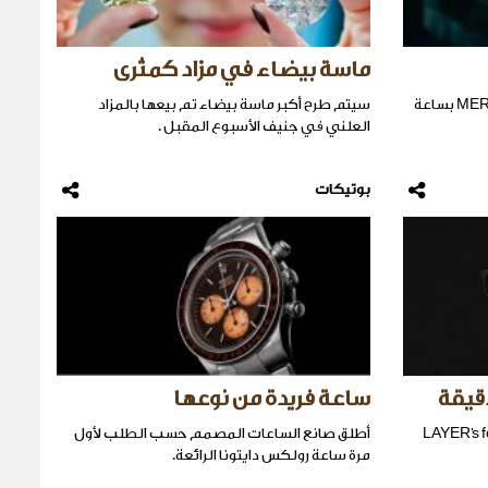
ماسة بيضاء في مزاد كمثرى
تحتفل IWC بفريق MERCEDES-AMG F1 بساعة
سيتم طرح أكبر ماسة بيضاء تم بيعها بالمزاد
العلني في جنيف الأسبوع المقبل .
بوتيكات
قيقة
ساعة فريدة من نوعها
ذكية LAYER's for viture
أطلق صانع الساعات المصمم حسب الطلب لأول
مرة ساعة رولكس دايتونا الرائعة.