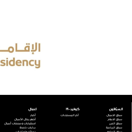
السبّاقون
كوفيد-19
اعمال
سباق الاعمال
آخر المستجدات
أخبار
سباق الاعلام
أشهر رجال الأعمال
سباق الفن
استثمارات وصفقات أعمال
سباق الرياضة
بدايات ناجحة
سباق العلوم
نصائح وإرشادات