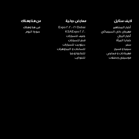
لايف ستايل
معارض دولية
من هنا وهناك
أخبار المشاهير
Expo 2020-21 Dubai
من هنا وهناك
مهرجان كان السينمائي
KSAExpo 2020
صورة اليوم
أخبار الرجل
جنيف للسيارات
خفايا المرأة
قطر للسيارات
سفر
ديترويت للسيارات
سينما و مسرح
للساعات و المجوهرات
مهرجانات و معارض
للتكنولوجيا
موسيقى وحفلات
للقوارب