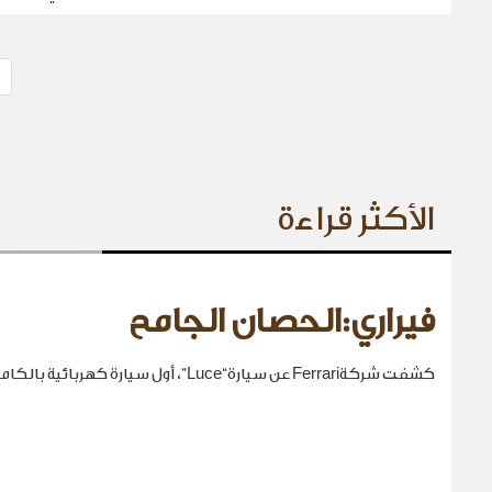
الأكثر قراءة
فيراري:الحصان الجامح
كشفت شركةFerrari عن سيارة“Luce”، أول سيارة كهربائية بالكامل في تاريخها.