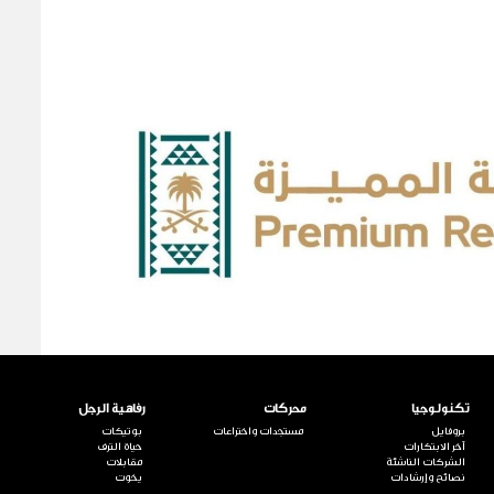
تكنولوجيا
محركات
رفاهية الرجل
بروفايل
مستجدات واختراعات
بوتيكات
آخر الابتكارات
حياة الترف
الشركات الناشئة
مقابلات
نصائح وإرشادات
يخوت