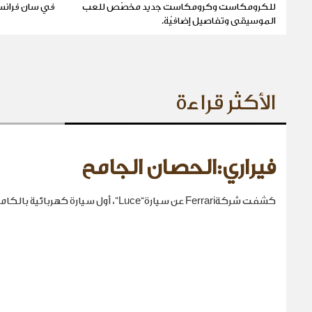
للكرومكاست وكرومكاست جديد مخصّص للعب
في سان فرانسيسكو ف
الموسيقى وتفاصيل إضافيّة.
الأكثر قراءة
فيراري:الحصان الجامح
كشفت شركةFerrari عن سيارة“Luce”، أول سيارة كهربائية بالكامل في تاريخها.