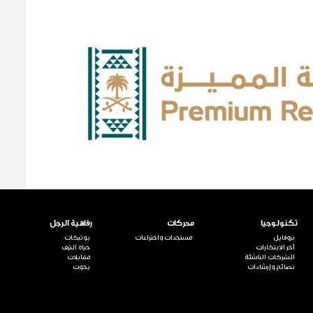
تكنولوجيا
محركات
رفاهية الرجل
بروفايل
مستجدات واختراعات
بوتيكات
آخر الابتكارات
حياة الترف
الشركات الناشئة
مقابلات
نصائح وإرشادات
يخوت