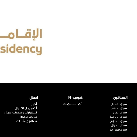
السبّاقون
كوفيد-19
اعمال
سباق الاعمال
آخر المستجدات
أخبار
سباق الاعلام
أشهر رجال الأعمال
سباق الفن
استثمارات وصفقات أعمال
سباق الرياضة
بدايات ناجحة
سباق العلوم
نصائح وإرشادات
سباق الجمال
سباق مختارات