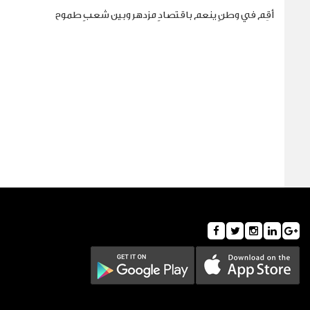
أقِم في وطنٍ ينعم باقتصادٍ مزدهر وبين شعبٍ طموح