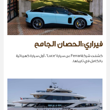
فيراري:الحصان الجامح
كشفت شركةFerrari عن سيارة“Luce”، أول سيارة كهربائية
بالكامل في تاريخها.