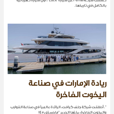
كشفت شركةFerrari عن سيارة“Luce”، أول سيارة كهربائية
بالكامل في تاريخها.
ريادة الإمارات في صناعة
اليخوت الفاخرة
". أطلقت شركة جلف كرافت، الرائدة عالمياً في صناعة القوارب
واليخوت الفاخرة، يختها الجديد "ماجستي 145