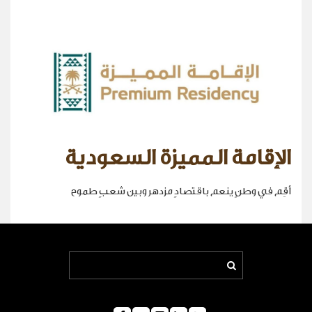
الإقامة المميزة السعودية
أقِم في وطنٍ ينعم باقتصادٍ مزدهر وبين شعبٍ طموح