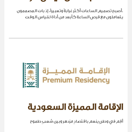
.أصبح تصميم الساعات أكثر غرابةً وتعبيراً، إذ بات المصممون
يتعاملون مع قرص الساعة كأبعد من أداة لقياس الوقت
الإقامة المميزة السعودية
أقِم في وطنٍ ينعم باقتصادٍ مزدهر وبين شعبٍ طموح