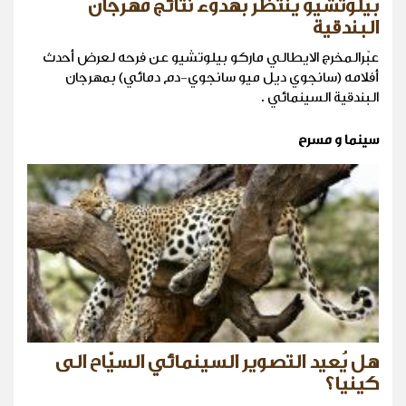
بيلوتشيو ينتظر بهدوء نتائج مهرجان
البندقية
عبّرالمخرج الايطالي ماركو بيلوتشيو عن فرحه لعرض أحدث
أفلامه (سانجوي ديل ميو سانجوي-دم دمائي) بمهرجان
البندقية السينمائي .
سينما و مسرح
هل يُعيد التصوير السينمائي السيّاح الى
كينيا؟