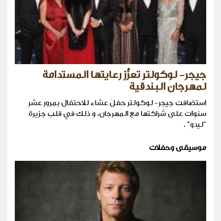
جيجر- لوكولتر تعزِّز رعايتها المستدامة
لمهرجان البندقية
استضافت جيجر- لوكولتر حفلَ عشاء للاحتفال بمرور عشر
سنوات على شراكتها مع المهرجان، و ذلك في قلب جزيرة
"ليدو" .
موسيقى وحفلات