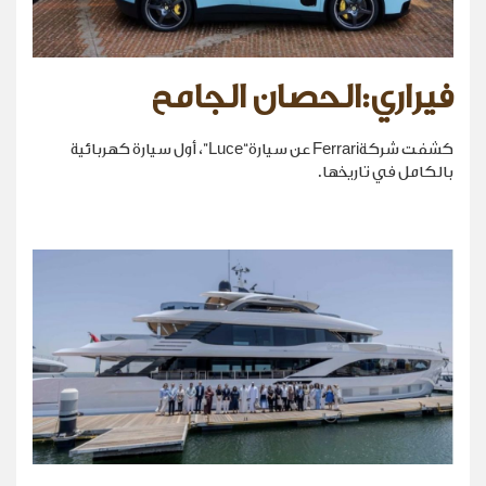
فيراري:الحصان الجامح
كشفت شركةFerrari عن سيارة“Luce”، أول سيارة كهربائية
بالكامل في تاريخها.