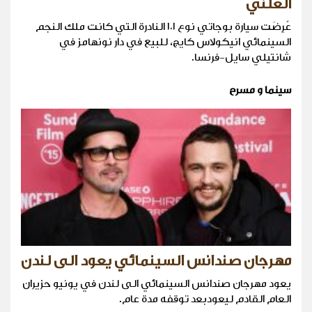
العلني
عُرِضَت سيارة بوجاتي نوع ١٠١ النادرة التي كانت ملك النجم
السينمائي انيكولاس كايج، للبيع في دار نونهامز في
شانتيلي سايل-فرنسا.
سينما و مسرح
مهرجان صندانس السينمائي يعود الى لندن
يعود مهرجان صندانس السينمائي الى لندن في يونيو حزيران
العام القادم ليعودبعد توقفه مدة عام.