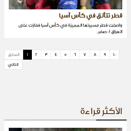
قطر تتألق في كأس آسيا
واصلت قطر مسيرتها المميزة في كأس آسيا ففازت على
العراق ١-صفر.
10
9
8
7
6
5
4
3
2
1
السابق
التالي
الأكثر قراءة