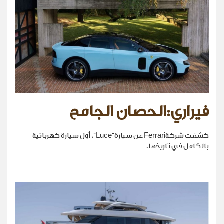
فيراري:الحصان الجامح
كشفت شركةFerrari عن سيارة“Luce”، أول سيارة كهربائية
بالكامل في تاريخها.