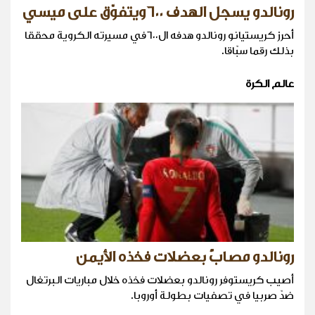
رونالدو يسجل الهدف ٦٠٠ويتفوّق على ميسي
أحرز كريستيانو رونالدو هدفه ال٦٠٠في مسيرته الكروية محققا
بذلك رقما سبّاقا.
عالم الكرة
رونالدو مصابٌ بعضلات فخذه الأيمن
أصيب كريستوفر رونالدو بعضلات فخذه خلال مباريات البرتغال
ضدّ صربيا في تصفيات بطولة أوروبا.