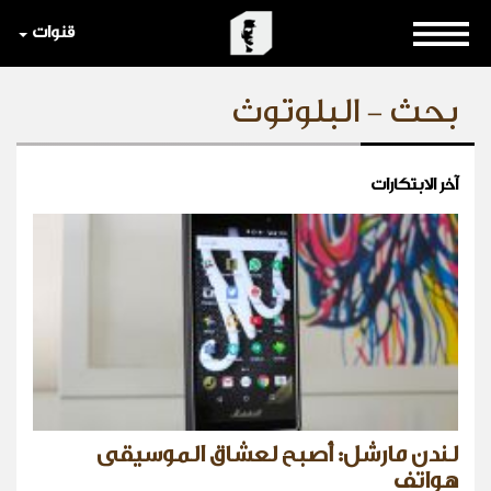
قنوات
بحث - البلوتوث
آخر الابتكارات
لندن مارشل: أصبح لعشاق الموسيقى
هواتف