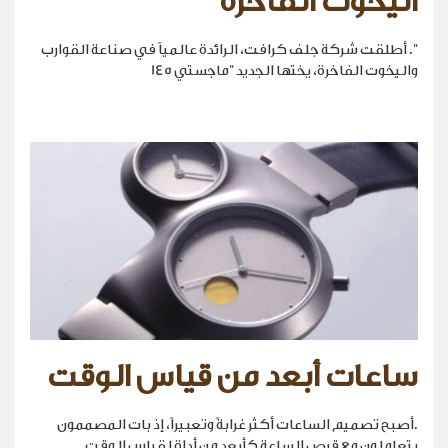
اليخوت الفاخرة
". أطلقت شركة جلف كرافت، الرائدة عالمياً في صناعة القوارب
واليخوت الفاخرة، يختها الجديد "ماجستي 145
ساعات أبعد من قياس الوقت
.أصبح تصميم الساعات أكثر غرابةً وتعبيراً، إذ بات المصممون
يتعاملون مع قرص الساعة كأبعد من أداة لقياس الوقت