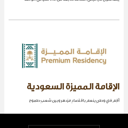
الإقامة المميزة السعودية
أقِم في وطنٍ ينعم باقتصادٍ مزدهر وبين شعبٍ طموح