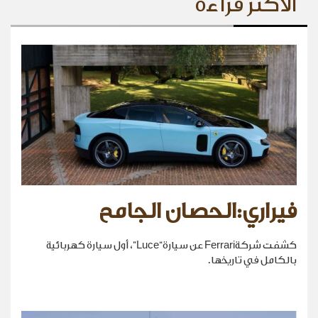
الأكثر قراءة
فيراري:الحصان الجامح
كشفت شركةFerrari عن سيارة“Luce”، أول سيارة كهربائية
بالكامل في تاريخها.