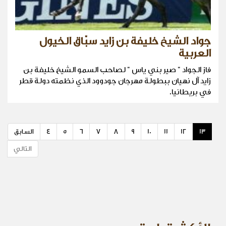
جواد الشيخ خليفة بن زايد سبّاق الخيول
العربية
فاز الجواد " صير بني ياس " لصاحب السمو الشيخ خليفة بن
زايد آل نهيان ببطولة مهرجان جودوود الذي نظمته دولة قطر
في بريطانيا.
13
12
11
10
9
8
7
6
5
4
السابق
التالي