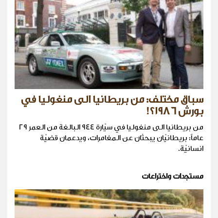
سباق مختلف: من بريطانيا الى منغوليا في
بورش 1986؟!
من بريطانيا الى منغوليا في سيّارة 944 البالغة من العمر 29
عاماً: بريطانيّان يبحثان عن المغامرات، ويدعمان قضيّة
انسانيّة.
مستجدات واختراعات