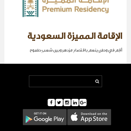
الإقامة المميزة السعودية
أقِم في وطنٍ ينعم باقتصادٍ مزدهر وبين شعبٍ طموح