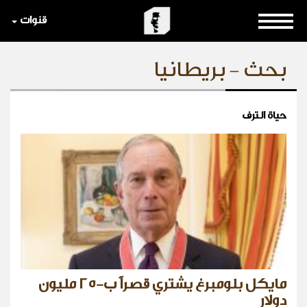
قنوات
بحث - بريطانيا
حياة الترف
مايكل بلومبرغ يشتري قصراً ب-٢٥ مليون
دولار