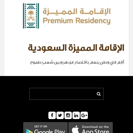
الإقامة المميزة السعودية
أقِم في وطنٍ ينعم باقتصادٍ مزدهر وبين شعبٍ طموح