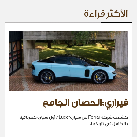
الأكثر قراءة
فيراري:الحصان الجامح
كشفت شركةFerrari عن سيارة“Luce”، أول سيارة كهربائية
بالكامل في تاريخها.