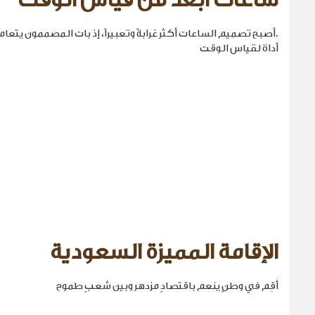
ساعات أبعد من قياس الوقت
.أصبح تصميم الساعات أكثر غرابةً وتعبيراً، إذ بات المصممون يتع
أداة لقياس الوقت
الإقامة المميزة السعودية
أقِم في وطنٍ ينعم باقتصادٍ مزدهر وبين شعبٍ طموح