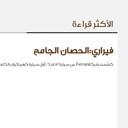
الأكثر قراءة
فيراري:الحصان الجامح
كشفت شركةFerrari عن سيارة“Luce”، أول سيارة كهربائية بالكامل في تاريخها.