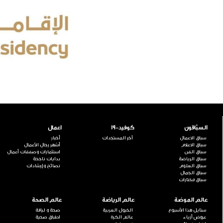
السبّاقون
كوفيد-19
اعمال
سباق الاعمال
آخر المستجدات
أخبار
سباق الاعلام
أشهر رجال الأعمال
سباق الفن
استثمارات وصفقات أعمال
سباق الرياضة
بدايات ناجحة
سباق العلوم
نصائح وإرشادات
سباق الجمال
سباق مختارات
عالم الموضة
عالم الرياضة
عالم الصحة
ستايل هذا الأسبوع
الخيول العربية
صحة و لياقة
عروض أزياء
عالم الكرة
اطباق صحية