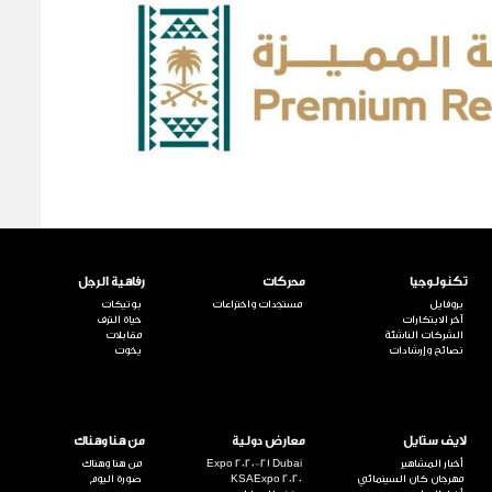
تكنولوجيا
محركات
رفاهية الرجل
بروفايل
مستجدات واختراعات
بوتيكات
آخر الابتكارات
حياة الترف
الشركات الناشئة
مقابلات
نصائح وإرشادات
يخوت
لايف ستايل
معارض دولية
من هنا وهناك
أخبار المشاهير
Expo 2020-21 Dubai
من هنا وهناك
مهرجان كان السينمائي
KSAExpo 2020
صورة اليوم