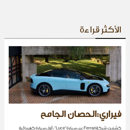
الأكثر قراءة
فيراري:الحصان الجامح
كشفت شركةFerrari عن سيارة“Luce”، أول سيارة كهربائية