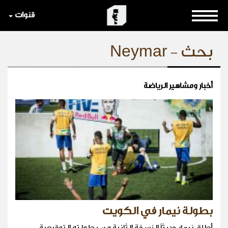
قنوات
بحث - Neymar
أخبار ومشاهير الرياضة
بطولة نيمار في الكويت
أطلق نيمار حديثاً النسخة الثانية من بطولته التوقيعية