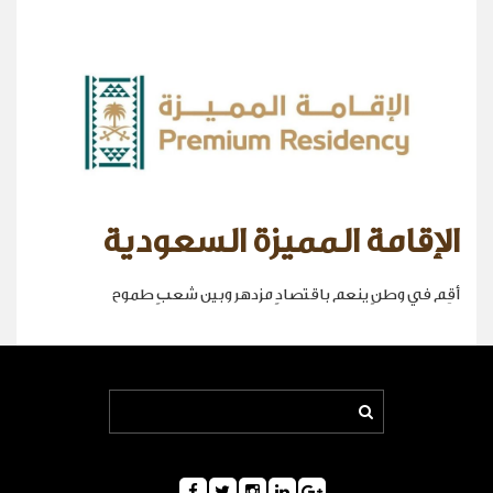
الإقامة المميزة السعودية
أقِم في وطنٍ ينعم باقتصادٍ مزدهر وبين شعبٍ طموح