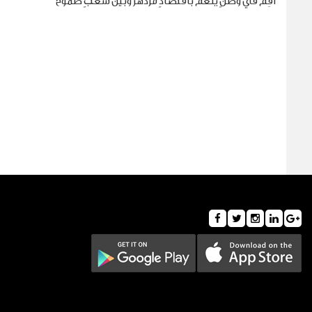
أقِم في وطنٍ ينعم باقتصادٍ مزدهر وبين شعبٍ طموح