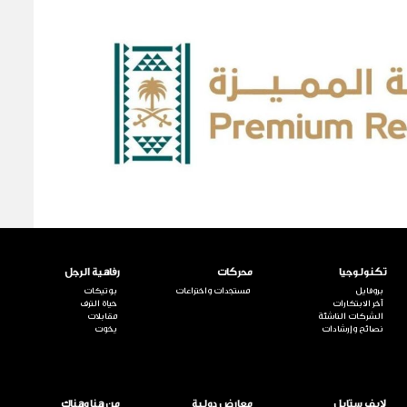
تكنولوجيا
محركات
رفاهية الرجل
بروفايل
مستجدات واختراعات
بوتيكات
آخر الابتكارات
حياة الترف
الشركات الناشئة
مقابلات
نصائح وإرشادات
يخوت
لايف ستايل
معارض دولية
من هنا وهناك