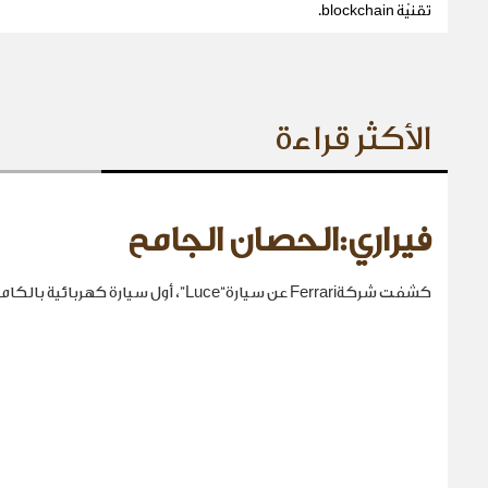
تقنيّة blockchain.
الأكثر قراءة
فيراري:الحصان الجامح
كشفت شركةFerrari عن سيارة“Luce”، أول سيارة كهربائية بالكامل في تاريخها.