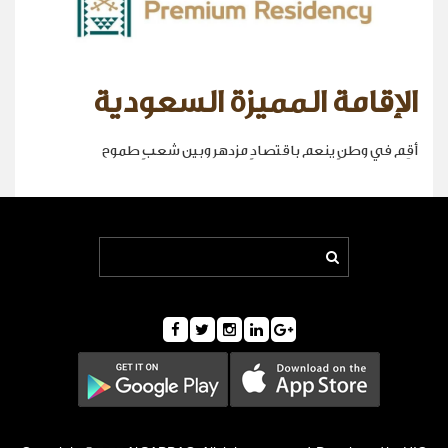
الإقامة المميزة السعودية
أقِم في وطنٍ ينعم باقتصادٍ مزدهر وبين شعبٍ طموح