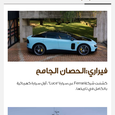
فيراري:الحصان الجامح
كشفت شركةFerrari عن سيارة“Luce”، أول سيارة كهربائية
بالكامل في تاريخها.