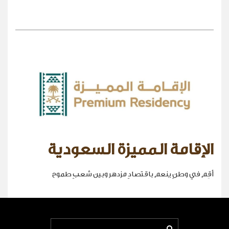
الإقامة المميزة السعودية
أقِم في وطنٍ ينعم باقتصادٍ مزدهر وبين شعبٍ طموح