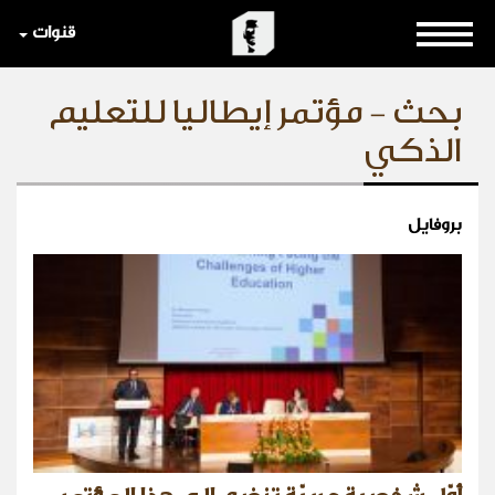
قنوات
بحث - مؤتمر إيطاليا للتعليم
الذكي
بروفايل