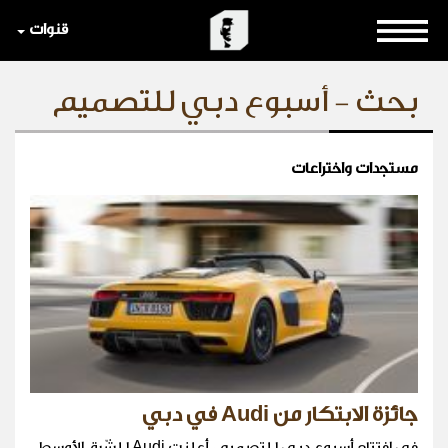
قنوات
بحث - أسبوع دبي للتصميم
مستجدات واختراعات
جائزة الابتكار من Audi في دبي
في افتتاح أسبوع دبي للتصميم، أعلنت Audi للشّرق الأوسط