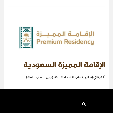
الإقامة المميزة السعودية
أقِم في وطنٍ ينعم باقتصادٍ مزدهر وبين شعبٍ طموح