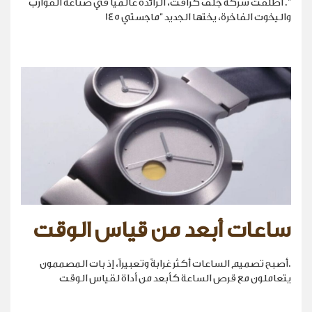
". أطلقت شركة جلف كرافت، الرائدة عالمياً في صناعة القوارب
واليخوت الفاخرة، يختها الجديد "ماجستي 145
ساعات أبعد من قياس الوقت
.أصبح تصميم الساعات أكثر غرابةً وتعبيراً، إذ بات المصممون
يتعاملون مع قرص الساعة كأبعد من أداة لقياس الوقت