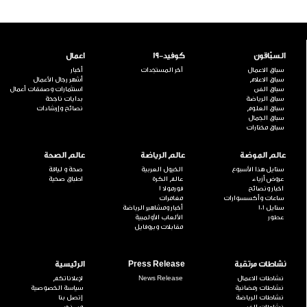
السبّاقون
كوفيد-19
اعمال
سباق الاعمال
آخر المستجدات
أخبار
سباق الاعلام
أشهر رجال الأعمال
سباق الفن
استثمارات وصفقات أعمال
سباق الرياضة
بدايات ناجحة
سباق العلوم
نصائح وإرشادات
سباق الجمال
سباق مختارات
عالم الموضة
عالم الرياضة
عالم الصحة
ستايل هذا الأسبوع
الخيول العربية
صحة و لياقة
عروض أزياء
عالم الكرة
اطباق صحية
اخبار ونصائح
فورمولا 1
ساعات وأكسسوارات
مغامرات
ستايل 101
أخبار ومشاهير الرياضة
عطور
الألعاب الأولمبية
مقابلات وبروفايل
نشاطات مرتقبة
Press Release
الرئيسية
نشاطات الاعمال
News Release
لإعلاناتكم
نشاطات رمضانية
سياسة الخصوصية
نشاطات الرياضة
إتصل بنا
نشاطات الفن
من نحن