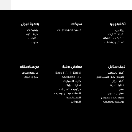
تكنولوجيا
محركات
رفاهية الرجل
بروفايل
مستجدات واختراعات
بوتيكات
آخر الابتكارات
حياة الترف
الشركات الناشئة
مقابلات
نصائح وإرشادات
يخوت
لايف ستايل
معارض دولية
من هنا وهناك
أخبار المشاهير
Expo 2020-21 Dubai
من هنا وهناك
مهرجان كان السينمائي
KSAExpo 2020
صورة اليوم
أخبار الرجل
جنيف للسيارات
خفايا المرأة
قطر للسيارات
سفر
ديترويت للسيارات
سينما و مسرح
للساعات و المجوهرات
مهرجانات و معارض
للتكنولوجيا
موسيقى وحفلات
للقوارب