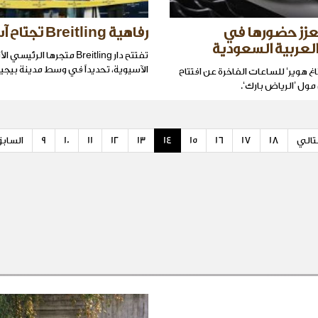
تعزز حضورها في
رفاهية Breitling تجتاح آسيا
لعربية السعودية
تفتتح دار Breitling متجرها الر
الآسيوية، تحديداً في وسط مدينة بيجين
اغ هوير‘ للساعات الفاخرة عن افتتاح
مول ’الرياض بارك‘.
لتالي
18
17
16
15
14
13
12
11
10
9
السابق