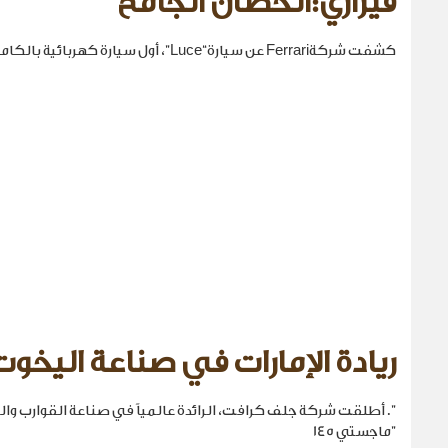
فيراري:الحصان الجامح
كشفت شركةFerrari عن سيارة“Luce”، أول سيارة كهربائية بالكامل في تاريخها.
ريادة الإمارات في صناعة اليخوت
". أطلقت شركة جلف كرافت، الرائدة عالمياً في صناعة القوارب والي
"ماجستي 145