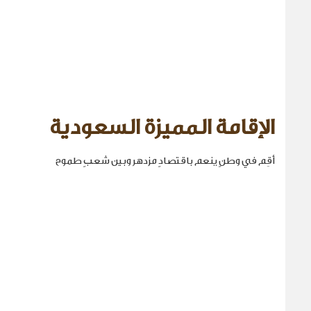
الإقامة المميزة السعودية
أقِم في وطنٍ ينعم باقتصادٍ مزدهر وبين شعبٍ طموح