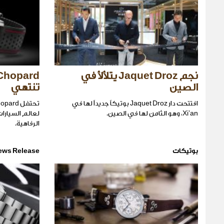
نجم Jaquet Droz يتلألأ في
الصين
تنتهي
افتتحت دار Jaquet Droz بوتيكاً جديداً لها في
Xi’an، وهو الثامن لها في الصين.
لعالم السيارا
الرفاهية.
بوتيكات
ews Release