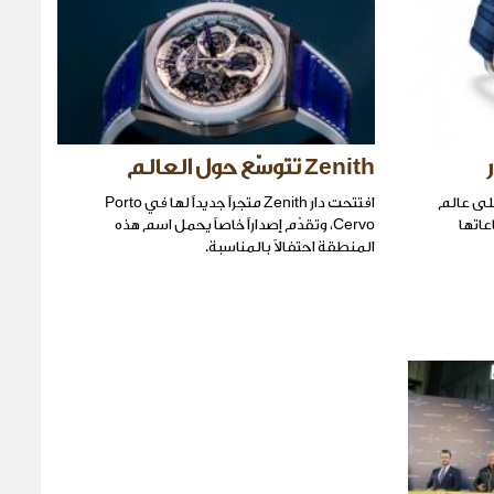
Zenith تتوسّع حول العالم
اهية على عالم
افتتحت دار Zenith متجراً جديداً لها في Porto
اتها
Cervo، وتقدّم إصداراً خاصاً يحمل اسم هذه
المنطقة احتفالاً بالمناسبة.