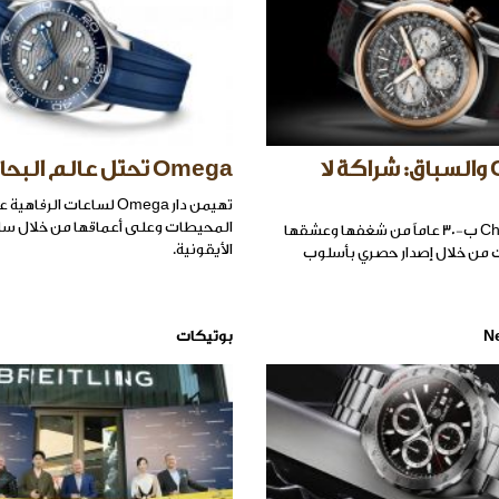
Chopard والسباق: شراكة لا
Omega تحتل عالم البحار
تهيمن دار Omega لساعات الرف
المحيطات وعلى أعماقها من خلال ساع
تحتفل Chopard ب-30 عاماً من شغفها وعشقها
الأيقونية.
ت من خلال إصدار حصري بأسلوب
N
بوتيكات