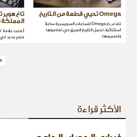
Omega تحيي قطعة من التاريخ
تاغ هوير 
المملكة ا
تقدّم دار Omega للساعات السويسرية ساعةً
استثنائية، تحمل التاريخ العريق في تفاصيلها
أعلنت علامة ’ت
وتصميمها.
متجرٍ جديد في 
ا
الأكثر قراءة