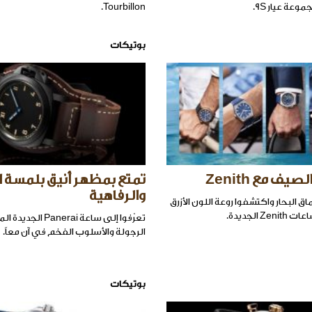
عة عيار 9S.
Tourbillon.
بوتيكات
يف مع Zenith
تمتع بمظهر أنيق بلمسة ا
والرفاهية
ق البحار واكتشفوا روعة اللون الأزرق
 الجديدة.
تعرّفوا إلى ساعة erai
الرجولة والأسلوب الفخم في آن معاً.
بوتيكات